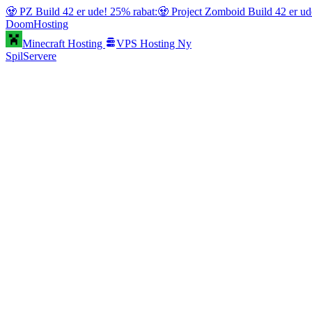
🧟 PZ Build 42 er ude! 25% rabat:
🧟 Project Zomboid Build 42 er ud
Doom
Hosting
Minecraft Hosting
VPS Hosting
Ny
SpilServere