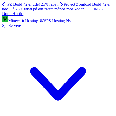
🧟 PZ Build 42 er ude! 25% rabat:
🧟 Project Zomboid Build 42 er
ude! Få 25% rabat på din første måned med koden:
DOOM25
Doom
Hosting
Minecraft Hosting
VPS Hosting
Ny
SpilServere