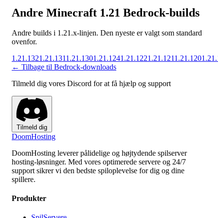
Andre Minecraft 1.21 Bedrock-builds
Andre builds i 1.21.x-linjen. Den nyeste er valgt som standard
ovenfor.
1.21.132
1.21.131
1.21.130
1.21.124
1.21.122
1.21.121
1.21.120
1.21
← Tilbage til Bedrock-downloads
Tilmeld dig vores Discord for at få hjælp og support
Tilmeld dig
Doom
Hosting
DoomHosting leverer pålidelige og højtydende spilserver
hosting-løsninger. Med vores optimerede servere og 24/7
support sikrer vi den bedste spiloplevelse for dig og dine
spillere.
Produkter
SpilServere