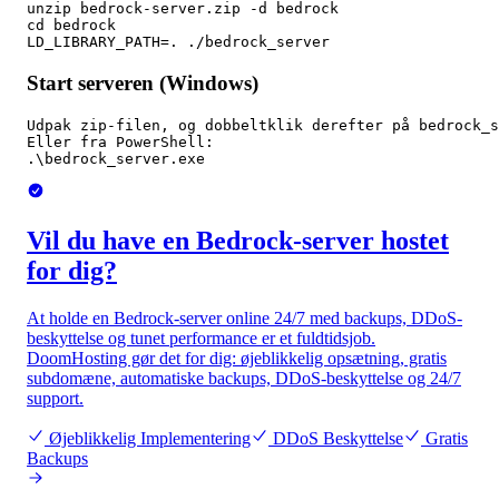
unzip bedrock-server.zip -d bedrock

cd bedrock

LD_LIBRARY_PATH=. ./bedrock_server
Start serveren (Windows)
Udpak zip-filen, og dobbeltklik derefter på bedrock_s
Eller fra PowerShell:

.\bedrock_server.exe
Vil du have en Bedrock-server hostet
for dig?
At holde en Bedrock-server online 24/7 med backups, DDoS-
beskyttelse og tunet performance er et fuldtidsjob.
DoomHosting gør det for dig: øjeblikkelig opsætning, gratis
subdomæne, automatiske backups, DDoS-beskyttelse og 24/7
support.
Øjeblikkelig Implementering
DDoS Beskyttelse
Gratis
Backups