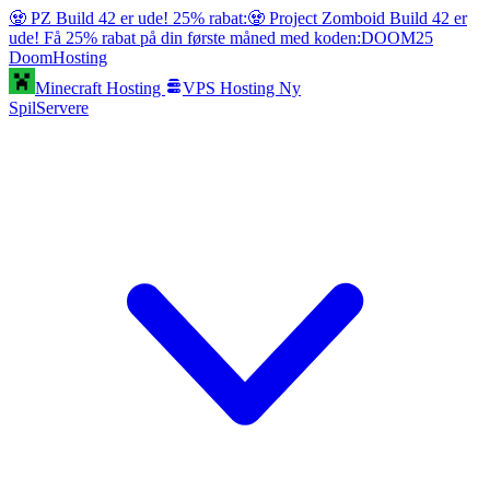
🧟 PZ Build 42 er ude! 25% rabat:
🧟 Project Zomboid Build 42 er
ude! Få 25% rabat på din første måned med koden:
DOOM25
Doom
Hosting
Minecraft Hosting
VPS Hosting
Ny
SpilServere