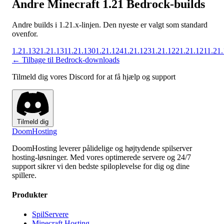
Andre Minecraft 1.21 Bedrock-builds
Andre builds i 1.21.x-linjen. Den nyeste er valgt som standard
ovenfor.
1.21.132
1.21.131
1.21.130
1.21.124
1.21.123
1.21.122
1.21.121
1.21
← Tilbage til Bedrock-downloads
Tilmeld dig vores Discord for at få hjælp og support
Tilmeld dig
Doom
Hosting
DoomHosting leverer pålidelige og højtydende spilserver
hosting-løsninger. Med vores optimerede servere og 24/7
support sikrer vi den bedste spiloplevelse for dig og dine
spillere.
Produkter
SpilServere
Minecraft Hosting