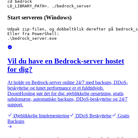
cd bedrock

LD_LIBRARY_PATH=. ./bedrock_server
Start serveren (Windows)
Udpak zip-filen, og dobbeltklik derefter på bedrock_s
Eller fra PowerShell:

.\bedrock_server.exe
Vil du have en Bedrock-server hostet
for dig?
At holde en Bedrock-server online 24/7 med backups, DDoS-
beskyttelse og tunet performance er et fuldtidsjob.
DoomHosting gør det for dig: øjeblikkelig opsætning, gratis
subdomæne, automatiske backups, DDoS-beskyttelse og 24/7
support.
Øjeblikkelig Implementering
DDoS Beskyttelse
Gratis
Backups