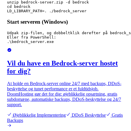
unzip bedrock-server.zip -d bedrock

cd bedrock

LD_LIBRARY_PATH=. ./bedrock_server
Start serveren (Windows)
Udpak zip-filen, og dobbeltklik derefter på bedrock_s
Eller fra PowerShell:

.\bedrock_server.exe
Vil du have en Bedrock-server hostet
for dig?
At holde en Bedrock-server online 24/7 med backups, DDoS-
beskyttelse og tunet performance er et fuldtidsjob.
DoomHosting gør det for dig: øjeblikkelig opsætning, gratis
subdomæne, automatiske backups, DDoS-beskyttelse og 24/7
support.
Øjeblikkelig Implementering
DDoS Beskyttelse
Gratis
Backups