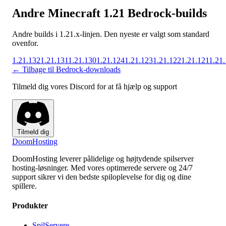
Andre Minecraft 1.21 Bedrock-builds
Andre builds i 1.21.x-linjen. Den nyeste er valgt som standard
ovenfor.
1.21.132
1.21.131
1.21.130
1.21.124
1.21.123
1.21.122
1.21.121
1.21
← Tilbage til Bedrock-downloads
Tilmeld dig vores Discord for at få hjælp og support
Tilmeld dig
Doom
Hosting
DoomHosting leverer pålidelige og højtydende spilserver
hosting-løsninger. Med vores optimerede servere og 24/7
support sikrer vi den bedste spiloplevelse for dig og dine
spillere.
Produkter
SpilServere