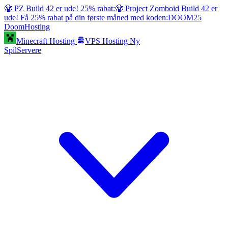
🧟 PZ Build 42 er ude! 25% rabat:
🧟 Project Zomboid Build 42 er
ude! Få 25% rabat på din første måned med koden:
DOOM25
Doom
Hosting
Minecraft Hosting
VPS Hosting
Ny
SpilServere