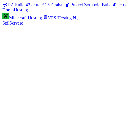
🧟 PZ Build 42 er ude! 25% rabat:
🧟 Project Zomboid Build 42 er ud
Doom
Hosting
Minecraft Hosting
VPS Hosting
Ny
SpilServere