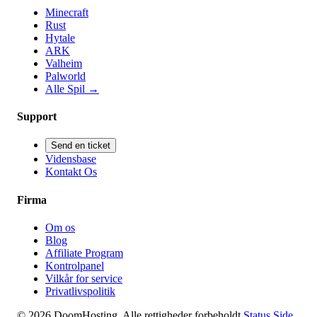
Minecraft
Rust
Hytale
ARK
Valheim
Palworld
Alle Spil
→
Support
Send en ticket
Vidensbase
Kontakt Os
Firma
Om os
Blog
Affiliate Program
Kontrolpanel
Vilkår for service
Privatlivspolitik
© 2026 DoomHosting. Alle rettigheder forbeholdt
Status Side