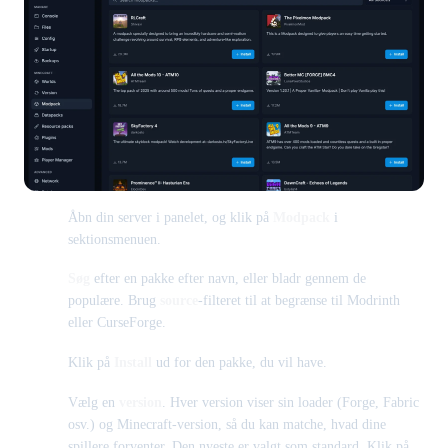
Åbn din server i panelet, og klik på
Modpack
i
sektionsmenuen.
Søg
efter en pakke efter navn, eller bladr gennem de
populære. Brug
source
-filteret til at begrænse til Modrinth
eller CurseForge.
Klik på
Install
ud for den pakke, du vil have.
Vælg en
version
. Hver version viser sin loader (Forge, Fabric
osv.) og Minecraft-version, så du kan matche, hvad dine
spillere forventer. Den nyeste er valgt som standard. Klik på