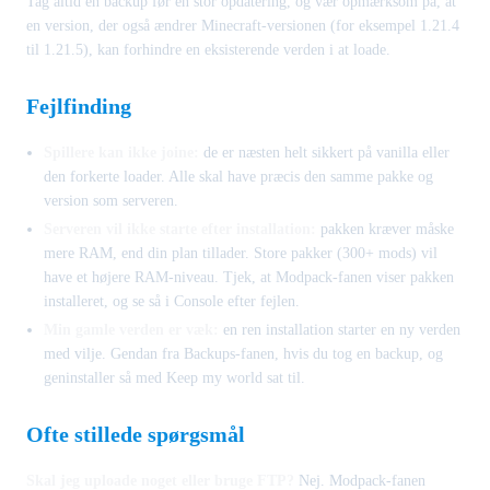
Tag altid en backup før en stor opdatering, og vær opmærksom på, at
en version, der også ændrer Minecraft-versionen (for eksempel 1.21.4
til 1.21.5), kan forhindre en eksisterende verden i at loade.
Fejlfinding
Spillere kan ikke joine:
de er næsten helt sikkert på vanilla eller
den forkerte loader. Alle skal have præcis den samme pakke og
version som serveren.
Serveren vil ikke starte efter installation:
pakken kræver måske
mere RAM, end din plan tillader. Store pakker (300+ mods) vil
have et højere RAM-niveau. Tjek, at Modpack-fanen viser pakken
installeret, og se så i Console efter fejlen.
Min gamle verden er væk:
en ren installation starter en ny verden
med vilje. Gendan fra Backups-fanen, hvis du tog en backup, og
geninstaller så med Keep my world sat til.
Ofte stillede spørgsmål
Skal jeg uploade noget eller bruge FTP?
Nej. Modpack-fanen