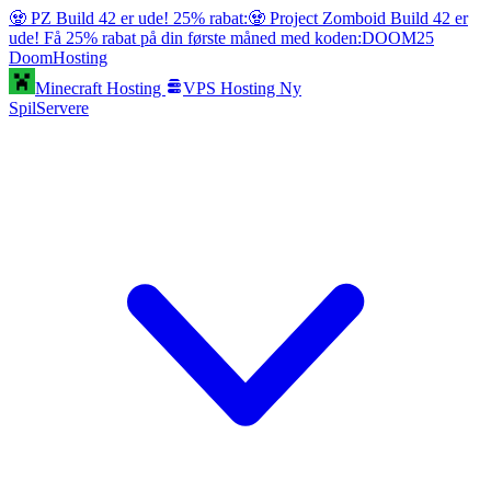
🧟 PZ Build 42 er ude! 25% rabat:
🧟 Project Zomboid Build 42 er
ude! Få 25% rabat på din første måned med koden:
DOOM25
Doom
Hosting
Minecraft Hosting
VPS Hosting
Ny
SpilServere