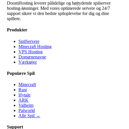
DoomHosting leverer pålidelige og højtydende spilserver
hosting-løsninger. Med vores optimerede servere og 24/7
support sikrer vi den bedste spiloplevelse for dig og dine
spillere.
Produkter
SpilServere
Minecraft Hosting
VPS Hosting
Domænenavne
Værktøjer
Populære Spil
Minecraft
Rust
Hytale
ARK
Valheim
Palworld
Alle Spil
→
Support