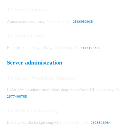
12. Eerie Country
Atmosfærisk rural map.
Workshop ID:
2566953935
13. Raven Creek
En udstrakt apokalyptisk by.
Workshop ID:
2196102849
Server-administration
14. Server Workshop Manager
Lader admins administrere Workshop-mods fra en UI.
Workshop ID:
2877408785
15. Better Lockpicking
Erstatter vanilla lockpicking RNG.
Workshop ID:
2615516984