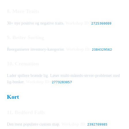
8. More Traits
30+ nye positive og negative traits.
Workshop ID:
2725360009
9. Better Sorting
Reorganiserer inventory-kategorier.
Workshop ID:
2384329562
10. Cremation
Lader spillere brænde lig. Løser multi-måneds-server-problemet med
lig-bunker.
Workshop ID:
2773283057
Kort
11. Bedford Falls
Den mest populære custom map.
Workshop ID:
2392709985