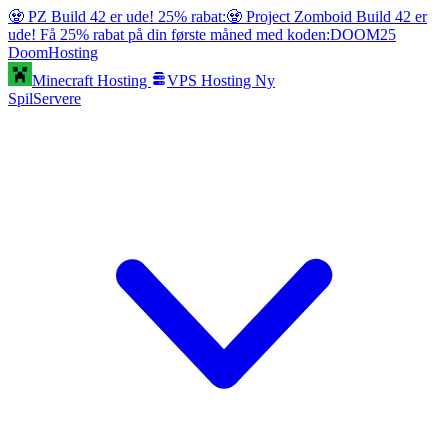
🧟 PZ Build 42 er ude! 25% rabat:
🧟 Project Zomboid Build 42 er
ude! Få 25% rabat på din første måned med koden:
DOOM25
Doom
Hosting
Minecraft Hosting
VPS Hosting
Ny
SpilServere