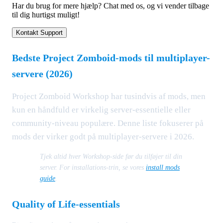
Har du brug for mere hjælp? Chat med os, og vi vender tilbage
til dig hurtigst muligt!
Kontakt Support
Bedste Project Zomboid-mods til multiplayer-
servere (2026)
Project Zomboid Workshop har tusindvis af mods, men
kun en håndfuld er virkelig server-essentielle eller
community-niveau populære. Denne liste fokuserer på
mods der virker godt på multiplayer-servere i 2026.
Tjek altid hver Workshop-side før du tilføjer til din
server. For installations-trin, se vores
install mods
guide
.
Quality of Life-essentials