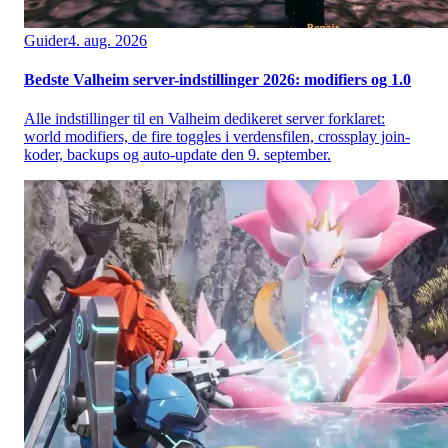
Guider
4. aug. 2026
Bedste Valheim server-indstillinger 2026: modifiers og 1.0
Alle indstillinger til en Valheim dedikeret server forklaret:
world modifiers, de fire toggles i verdensfilen, crossplay join-
koder, backups og auto-update den 9. september.