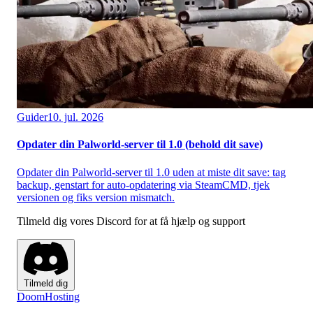
Guider
10. jul. 2026
Opdater din Palworld-server til 1.0 (behold dit save)
Opdater din Palworld-server til 1.0 uden at miste dit save: tag
backup, genstart for auto-opdatering via SteamCMD, tjek
versionen og fiks version mismatch.
Tilmeld dig vores Discord for at få hjælp og support
Tilmeld dig
Doom
Hosting