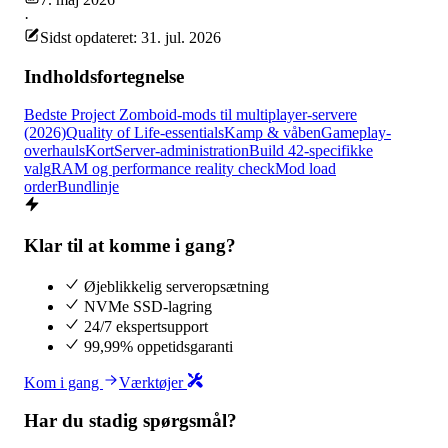
·
Sidst opdateret: 31. jul. 2026
Indholdsfortegnelse
Bedste Project Zomboid-mods til multiplayer-servere
(2026)
Quality of Life-essentials
Kamp & våben
Gameplay-
overhauls
Kort
Server-administration
Build 42-specifikke
valg
RAM og performance reality check
Mod load
order
Bundlinje
Klar til at komme i gang?
Øjeblikkelig serveropsætning
NVMe SSD-lagring
24/7 ekspertsupport
99,99% oppetidsgaranti
Kom i gang
Værktøjer
Har du stadig spørgsmål?