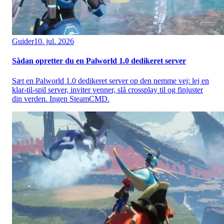
Guider
10. jul. 2026
Sådan opretter du en Palworld 1.0 dedikeret server
Sæt en Palworld 1.0 dedikeret server op den nemme vej: lej en
klar-til-spil server, inviter venner, slå crossplay til og finjuster
din verden. Ingen SteamCMD.