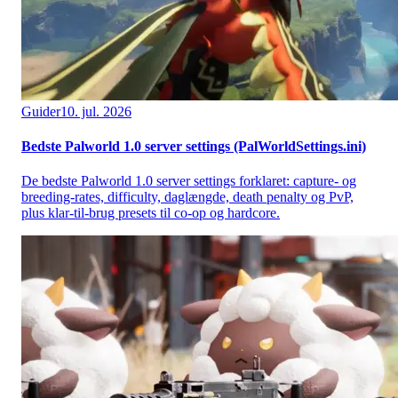
Guider
10. jul. 2026
Bedste Palworld 1.0 server settings (PalWorldSettings.ini)
De bedste Palworld 1.0 server settings forklaret: capture- og
breeding-rates, difficulty, daglængde, death penalty og PvP,
plus klar-til-brug presets til co-op og hardcore.