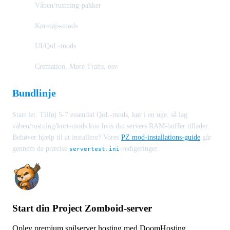
Våben/rustning-pakker
Køretøjs-mods
UI/QoL-mods
Cremation, More Traits, osv.
Bundlinje
Start let. Tilføj 5-7 essential QoL-mods, kør i en uge, så lag
våben/rustning/kort-mods kun hvis din servers RAM-buffer tillader.
Behøver hjælp til at installere? Vores
PZ mod-installations-guide
går
gennem de præcise
-redigeringer.
servertest.ini
Start din Project Zomboid-server
Oplev premium spilserver hosting med DoomHosting.