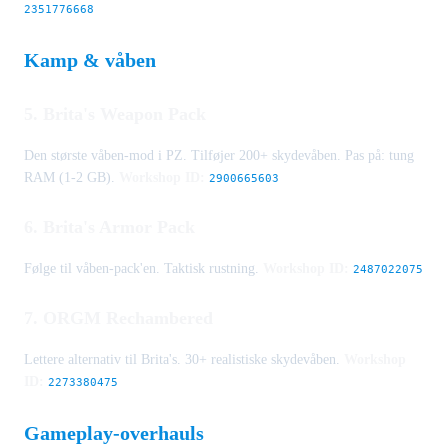
2351776668
Kamp & våben
5. Brita's Weapon Pack
Den største våben-mod i PZ. Tilføjer 200+ skydevåben. Pas på: tung
RAM (1-2 GB).
Workshop ID:
2900665603
6. Brita's Armor Pack
Følge til våben-pack'en. Taktisk rustning.
Workshop ID:
2487022075
7. ORGM Rechambered
Lettere alternativ til Brita's. 30+ realistiske skydevåben.
Workshop
ID:
2273380475
Gameplay-overhauls