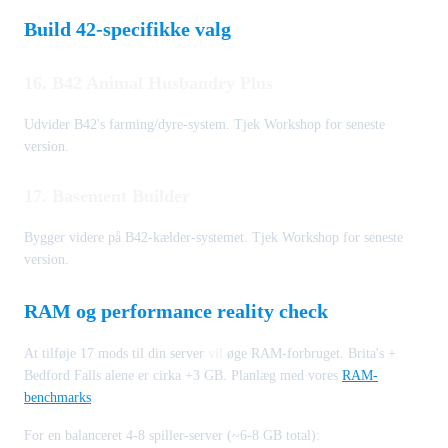
Build 42-specifikke valg
16. B42 Animal Husbandry Plus
Udvider B42's farming/dyre-system. Tjek Workshop for seneste
version.
17. Basement Builder
Bygger videre på B42-kælder-systemet. Tjek Workshop for seneste
version.
RAM og performance reality check
At tilføje 17 mods til din server
vil
øge RAM-forbruget. Brita's +
Bedford Falls alene er cirka +3 GB. Planlæg med vores
RAM-
benchmarks
.
For en balanceret 4-8 spiller-server (~6-8 GB total):