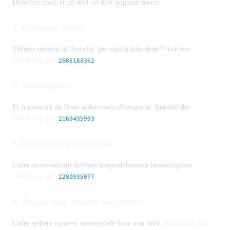
Disse fire mods er på stort set hver populær server.
1. Common Sense
Tilføjer snesevis af "hvorfor gør vanilla ikke dette?"-features.
Workshop ID:
2685168362
2. ModOptions
Et framework de fleste andre mods afhænger af. Installer det.
Workshop ID:
2169435993
3. Profession Framework
Lader server-admins definere brugerdefinerede beskæftigelser.
Workshop ID:
2280935077
4. Repair Any Vehicle Anywhere
Lader spillere reparere køretøjsdele hvor som helst.
Workshop ID: