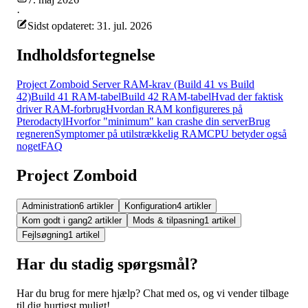
·
Sidst opdateret: 31. jul. 2026
Indholdsfortegnelse
Project Zomboid Server RAM-krav (Build 41 vs Build
42)
Build 41 RAM-tabel
Build 42 RAM-tabel
Hvad der faktisk
driver RAM-forbrug
Hvordan RAM konfigureres på
Pterodactyl
Hvorfor "minimum" kan crashe din server
Brug
regneren
Symptomer på utilstrækkelig RAM
CPU betyder også
noget
FAQ
Project Zomboid
Administration
6 artikler
Konfiguration
4 artikler
Kom godt i gang
2 artikler
Mods & tilpasning
1 artikel
Fejlsøgning
1 artikel
Har du stadig spørgsmål?
Har du brug for mere hjælp? Chat med os, og vi vender tilbage
til dig hurtigst muligt!