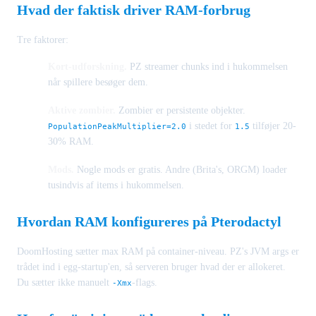
Hvad der faktisk driver RAM-forbrug
Tre faktorer:
Kort-udforskning.
PZ streamer chunks ind i hukommelsen
når spillere besøger dem.
Aktive zombier.
Zombier er persistente objekter.
i stedet for
tilføjer 20-
PopulationPeakMultiplier=2.0
1.5
30% RAM.
Mods.
Nogle mods er gratis. Andre (Brita's, ORGM) loader
tusindvis af items i hukommelsen.
Hvordan RAM konfigureres på Pterodactyl
DoomHosting sætter max RAM på container-niveau. PZ's JVM args er
trådet ind i egg-startup'en, så serveren bruger hvad der er allokeret.
Du sætter ikke manuelt
-flags.
-Xmx