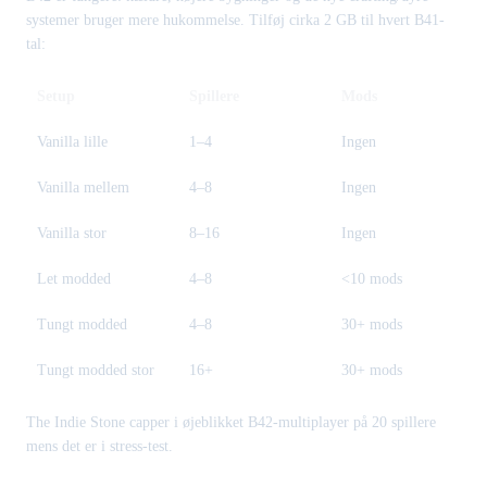
systemer bruger mere hukommelse. Tilføj cirka 2 GB til hvert B41-
tal:
Setup
Spillere
Mods
Vanilla lille
1–4
Ingen
Vanilla mellem
4–8
Ingen
Vanilla stor
8–16
Ingen
Let modded
4–8
<10 mods
Tungt modded
4–8
30+ mods
Tungt modded stor
16+
30+ mods
The Indie Stone capper i øjeblikket B42-multiplayer på 20 spillere
mens det er i stress-test.