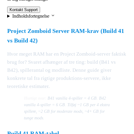
Kontakt Support
Indholdsfortegnelse
Project Zomboid Server RAM-krav (Build 41
vs Build 42)
Hvor meget RAM har en Project Zomboid-server faktisk
brug for? Svaret afhænger af tre ting: build (B41 vs
B42), spillerantal og modliste. Denne guide giver
konkrete tal fra rigtige produktions-servere, ikke
teoretiske estimater.
Hurtigt svar:
B41 vanilla 4-spiller = 4 GB. B42
vanilla 4-spiller = 6 GB. Tilføj ~1 GB per 4 ekstra
spillere, ~2 GB for moderate mods, ~4+ GB for
tunge mods.
Build 41 RAM-tabel