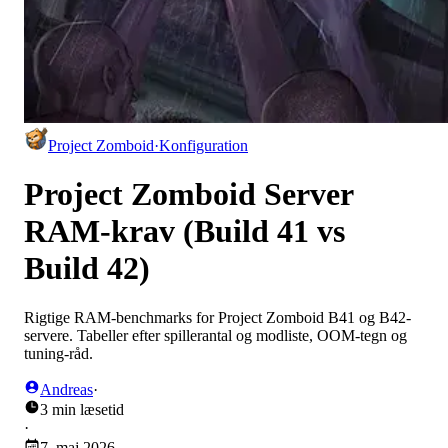
Project Zomboid
·
Konfiguration
Project Zomboid Server
RAM-krav (Build 41 vs
Build 42)
Rigtige RAM-benchmarks for Project Zomboid B41 og B42-
servere. Tabeller efter spillerantal og modliste, OOM-tegn og
tuning-råd.
Andreas
·
3 min læsetid
·
7. maj 2026