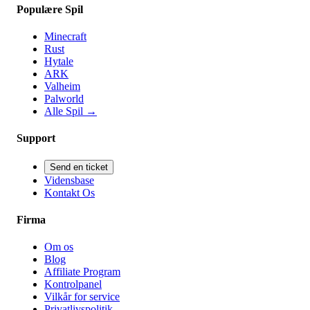
Populære Spil
Minecraft
Rust
Hytale
ARK
Valheim
Palworld
Alle Spil
→
Support
Send en ticket
Vidensbase
Kontakt Os
Firma
Om os
Blog
Affiliate Program
Kontrolpanel
Vilkår for service
Privatlivspolitik