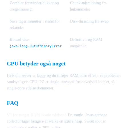
Zombier forsvinder/dukker op
Chunk-udsmidning fra
uregelmæssigt
hukommelse
Save tager minutter i stedet for
Disk-thrashing fra swap
sekunder
Konsol viser
Definitivt: øg RAM
omgående
java.lang.OutOfMemoryError
CPU betyder også noget
Hvis din server er laggy og du tilføjer RAM uden effekt, er problemet
sandsynligvis CPU. PZ er single-threaded for hovedspil-loop'et, så
single-core ydelse dominerer.
FAQ
Vil for meget RAM skade ydelsen?
En smule. Javas garbage
collector tager længere at walke en større heap. Sweet spot er
anbefalede værdier + 20% buffer.