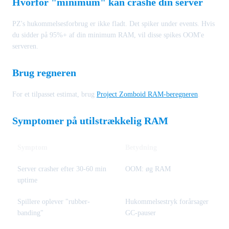
Hvorfor "minimum" kan crashe din server
PZ's hukommelsesforbrug er ikke fladt. Det spiker under events. Hvis
du sidder på 95%+ af din minimum RAM, vil disse spikes OOM'e
serveren.
Brug regneren
For et tilpasset estimat, brug
Project Zomboid RAM-beregneren
.
Symptomer på utilstrækkelig RAM
Symptom
Betydning
Server crasher efter 30-60 min
OOM: øg RAM
uptime
Spillere oplever "rubber-
Hukommelsestryk forårsager
banding"
GC-pauser