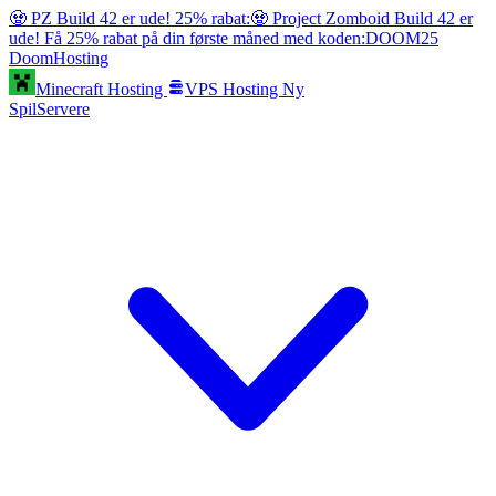
🧟 PZ Build 42 er ude! 25% rabat:
🧟 Project Zomboid Build 42 er
ude! Få 25% rabat på din første måned med koden:
DOOM25
Doom
Hosting
Minecraft Hosting
VPS Hosting
Ny
SpilServere