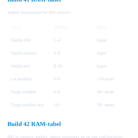
Stabile benchmarks for B41-servere:
Setup
Spillere
Mods
Vanilla lille
1–4
Ingen
Vanilla mellem
4–8
Ingen
Vanilla stor
8–16
Ingen
Let modded
4–8
<10 mods
Tungt modded
4–8
30+ mods
Tungt modded stor
16+
30+ mods
Build 42 RAM-tabel
B42 er tungere: kældre, højere bygninger og de nye crafting/dyre-