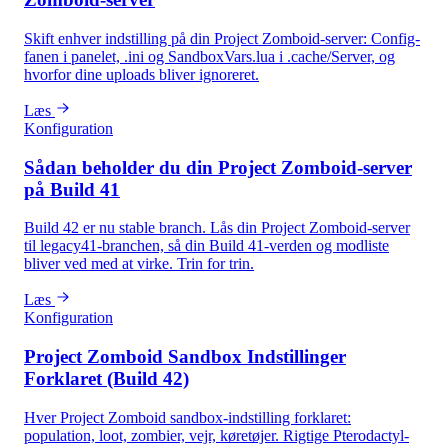
Skift enhver indstilling på din Project Zomboid-server: Config-
fanen i panelet, .ini og SandboxVars.lua i .cache/Server, og
hvorfor dine uploads bliver ignoreret.
Læs
Konfiguration
Sådan beholder du din Project Zomboid-server
på Build 41
Build 42 er nu stable branch. Lås din Project Zomboid-server
til legacy41-branchen, så din Build 41-verden og modliste
bliver ved med at virke. Trin for trin.
Læs
Konfiguration
Project Zomboid Sandbox Indstillinger
Forklaret (Build 42)
Hver Project Zomboid sandbox-indstilling forklaret:
population, loot, zombier, vejr, køretøjer. Rigtige Pterodactyl-