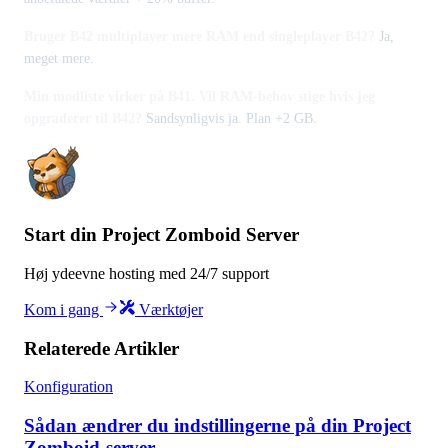
Bruger B42 multiplayer mere RAM end singleplayer B42?
Ja,
meget mere.
Min modliste virker på B41. Vil RAM-behov stige hvis jeg
opgraderer til B42?
Sandsynligvis ja. Plan +2 GB.
Start din Project Zomboid Server
Høj ydeevne hosting med 24/7 support
Kom i gang
Værktøjer
Relaterede Artikler
Konfiguration
Sådan ændrer du indstillingerne på din Project
Zomboid-server