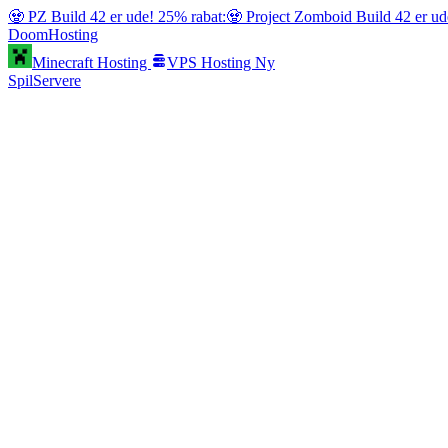
🧟 PZ Build 42 er ude! 25% rabat:
🧟 Project Zomboid Build 42 er ud
Doom
Hosting
Minecraft Hosting
VPS Hosting
Ny
SpilServere