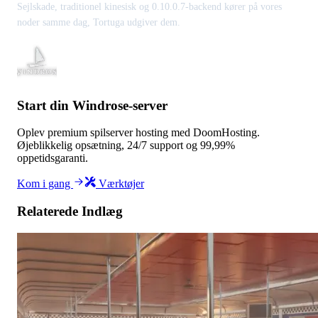
Sejlskade, traditionel kinesisk og 0.10.0.7-backend kører på vores
noder samme dag, Tortuga udgiver dem.
Start din Windrose-server
Oplev premium spilserver hosting med DoomHosting.
Øjeblikkelig opsætning, 24/7 support og 99,99%
oppetidsgaranti.
Kom i gang
Værktøjer
Relaterede Indlæg