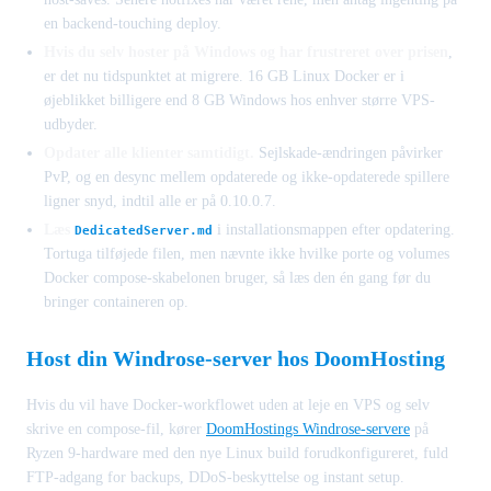
en backend-touching deploy.
Hvis du selv hoster på Windows og har frustreret over prisen
,
er det nu tidspunktet at migrere. 16 GB Linux Docker er i
øjeblikket billigere end 8 GB Windows hos enhver større VPS-
udbyder.
Opdater alle klienter samtidigt.
Sejlskade-ændringen påvirker
PvP, og en desync mellem opdaterede og ikke-opdaterede spillere
ligner snyd, indtil alle er på 0.10.0.7.
Læs
i installationsmappen efter opdatering.
DedicatedServer.md
Tortuga tilføjede filen, men nævnte ikke hvilke porte og volumes
Docker compose-skabelonen bruger, så læs den én gang før du
bringer containeren op.
Host din Windrose-server hos DoomHosting
Hvis du vil have Docker-workflowet uden at leje en VPS og selv
skrive en compose-fil, kører
DoomHostings Windrose-servere
på
Ryzen 9-hardware med den nye Linux build forudkonfigureret, fuld
FTP-adgang for backups, DDoS-beskyttelse og instant setup.