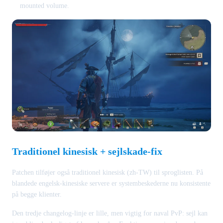
mounted volume.
Traditionel kinesisk + sejlskade-fix
Patchen tilføjer også traditionel kinesisk (zh-TW) til sproglisten. På
blandede engelsk-kinesiske servere er systembeskederne nu konsistente
på begge klienter.
Den tredje changelog-linje er lille, men vigtig for naval PvP: sejl kan