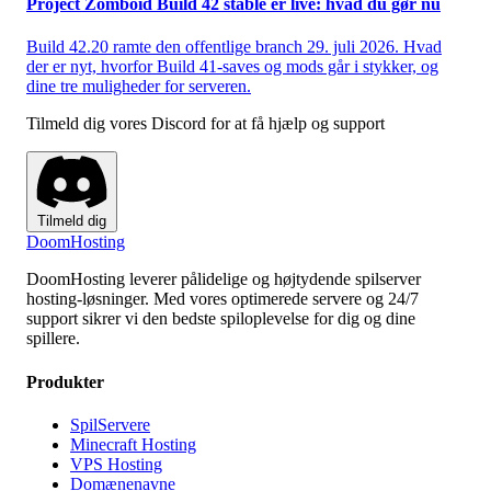
Project Zomboid Build 42 stable er live: hvad du gør nu
Build 42.20 ramte den offentlige branch 29. juli 2026. Hvad
der er nyt, hvorfor Build 41-saves og mods går i stykker, og
dine tre muligheder for serveren.
Tilmeld dig vores Discord for at få hjælp og support
Tilmeld dig
Doom
Hosting
DoomHosting leverer pålidelige og højtydende spilserver
hosting-løsninger. Med vores optimerede servere og 24/7
support sikrer vi den bedste spiloplevelse for dig og dine
spillere.
Produkter
SpilServere
Minecraft Hosting
VPS Hosting
Domænenavne