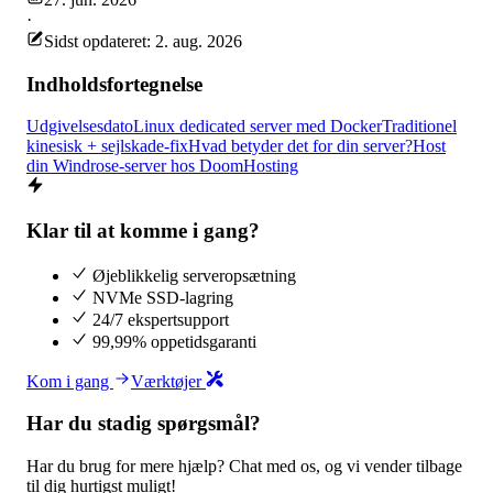
·
Sidst opdateret: 2. aug. 2026
Indholdsfortegnelse
Udgivelsesdato
Linux dedicated server med Docker
Traditionel
kinesisk + sejlskade-fix
Hvad betyder det for din server?
Host
din Windrose-server hos DoomHosting
Klar til at komme i gang?
Øjeblikkelig serveropsætning
NVMe SSD-lagring
24/7 ekspertsupport
99,99% oppetidsgaranti
Kom i gang
Værktøjer
Har du stadig spørgsmål?
Har du brug for mere hjælp? Chat med os, og vi vender tilbage
til dig hurtigst muligt!