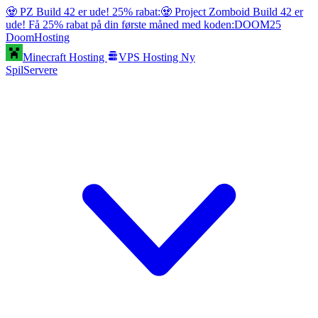
🧟 PZ Build 42 er ude! 25% rabat:
🧟 Project Zomboid Build 42 er
ude! Få 25% rabat på din første måned med koden:
DOOM25
Doom
Hosting
Minecraft Hosting
VPS Hosting
Ny
SpilServere