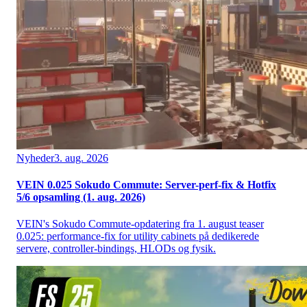
Nyheder
3. aug. 2026
VEIN 0.025 Sokudo Commute: Server-perf-fix & Hotfix
5/6 opsamling (1. aug. 2026)
VEIN's Sokudo Commute-opdatering fra 1. august teaser
0.025: performance-fix for utility cabinets på dedikerede
servere, controller-bindings, HLODs og fysik.