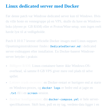
Linux dedicated server med Docker
Før denne patch var Windrose dedicated server kun til Windows. Hvis
du ville hoste en vennegruppe på en VPS, skulle du have en Windows-
boks (dyrere pr. GB RAM) eller et Proton/Wine-setup, som ingen reelt
havde lyst til at vedligeholde.
Patch 0.10.0.7 leverer officielle Docker images med Linux-support.
Opsætningsinstruktioner findes i
i dedicated
DedicatedServer.md
server-rodmappen efter installation. En Docker-baseret Windrose-
server betyder i praksis:
Billigere RAM
: Linux-containere bærer ikke Windows-OS-
overhead, så samme 8 GB VPS giver mere reel plads til selve
spillet.
Lettere crash-recovery
: en Docker-restart er hurtigere end at starte
en Windows-proces, og
er bedre end at jagte en
docker logs
-fil i en
-session.
.txt
screen
Bærbar konfiguration
: din
er hele server-
docker-compose.yml
specifikationen. Skift host, pull en ny tag, verdens-data ligger i en