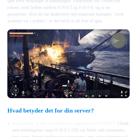
igen blive beskadiget af kanonkugler. Funktionen var i orden ved
release, brød lydløst mellem 0.10.0.5 og 0.10.0.6, og er nu
genoprettet. Hvis du har deaktiveret sejl-relaterede husregler "fordi
systemet var i stykker", er det tid til at slå dem til igen.
Hvad betyder det for din server?
Tag backup af din save inden du opgraderer til 0.10.0.7.
Cloud-
save-ændringerne i maj (0.10.0.5.120) var hårde ved community-
host-saves. Senere hotfixes har været rene, men antag ingenting på