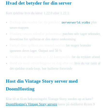
Hvad det betyder for din server
Kort tjekliste hvis du kører 1.22.0 eller 1.22.1:
Backup din verden før du patcher
:
plus
serverworld.vcdbs
saves-mappen
Planlæg restart udenfor primetime
: patchen selv tager sekunder,
downtime for spillerne er den større omkostning
Fortæl dine spillere om mørtel-nerfen
før nogen brænder
igennem deres lager. Output ned 50 %
Verificér at dine mods er 1.22-kompatible
før du trykker afsted
Hold øje med server-loggene en dag eller to
: hvis du var ramt af
det sjældne crash-loop, bør hullerne forsvinde
Host din Vintage Story server med
DoomHosting
Klar til at få en bekymringsfri Vintage Story verden op at køre?
DoomHosting's Vintage Story servere
kører på dedikeret Ryzen 9