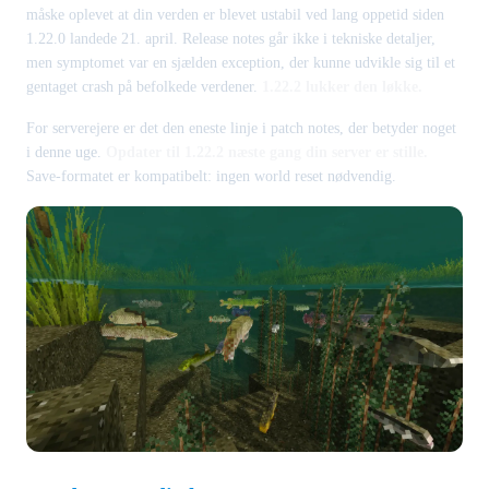
måske oplevet at din verden er blevet ustabil ved lang oppetid siden
1.22.0 landede 21. april. Release notes går ikke i tekniske detaljer,
men symptomet var en sjælden exception, der kunne udvikle sig til et
gentaget crash på befolkede verdener.
1.22.2 lukker den løkke.
For serverejere er det den eneste linje i patch notes, der betyder noget
i denne uge.
Opdater til 1.22.2 næste gang din server er stille.
Save-formatet er kompatibelt: ingen world reset nødvendig.