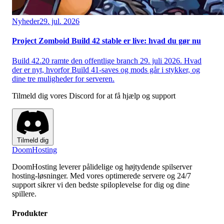
Nyheder
29. jul. 2026
Project Zomboid Build 42 stable er live: hvad du gør nu
Build 42.20 ramte den offentlige branch 29. juli 2026. Hvad
der er nyt, hvorfor Build 41-saves og mods går i stykker, og
dine tre muligheder for serveren.
Tilmeld dig vores Discord for at få hjælp og support
Tilmeld dig
Doom
Hosting
DoomHosting leverer pålidelige og højtydende spilserver
hosting-løsninger. Med vores optimerede servere og 24/7
support sikrer vi den bedste spiloplevelse for dig og dine
spillere.
Produkter