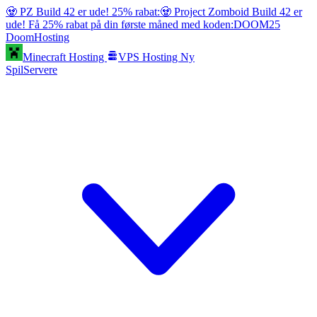
🧟 PZ Build 42 er ude! 25% rabat:
🧟 Project Zomboid Build 42 er
ude! Få 25% rabat på din første måned med koden:
DOOM25
Doom
Hosting
Minecraft Hosting
VPS Hosting
Ny
SpilServere