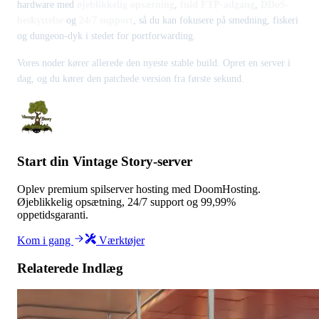
hardware med
øjeblikkelig opsætning
,
fuld FTP-adgang
,
DDoS-
beskyttelse
og
24/7 support
, så du kan fokusere på smedning, fiskeri
og dungeon-dyk i stedet for portforwarding.
Vores noder kører allerede den nyeste stable build. Opret en server i
dag, og du kører den patchede version fra første sekund.
Start din Vintage Story-server
Oplev premium spilserver hosting med DoomHosting.
Øjeblikkelig opsætning, 24/7 support og 99,99%
oppetidsgaranti.
Kom i gang
Værktøjer
Relaterede Indlæg