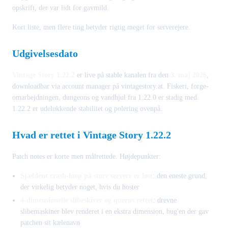
opskrift, der var lidt for gavmild.
Kort liste, men flere ting betyder rigtig meget for serverejere.
Udgivelsesdato
Vintage Story 1.22.2
er live på stable kanalen fra den
3. maj 2026
,
downloadbar via account manager på vintagestory.at. Fiskeri, forge-
omarbejdningen, dungeons og vandhjul fra 1.22.0 er stadig med.
1.22.2 er udelukkende stabilitet og polering ovenpå.
Hvad er rettet i Vintage Story 1.22.2
Patch notes er korte men målrettede. Højdepunkter:
Sjældent crash-loop på store servere er løst
: den eneste grund,
der virkelig betyder noget, hvis du hoster
4-dimensionelle slibeskiver og querns rettet
: drevne
slibemaskiner blev renderet i en ekstra dimension, bug'en der gav
patchen sit kælenavn