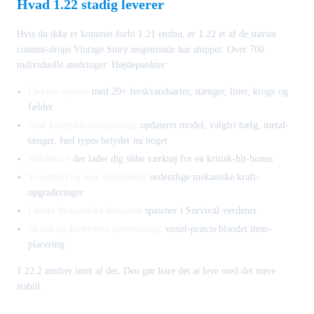
Hvad 1.22 stadig leverer
Hvis du ikke er kommet forbi 1.21 endnu, er 1.22 et af de største
content-drops Vintage Story nogensinde har shippet. Over 700
individuelle ændringer. Højdepunkter:
Fiskeri-system
med 20+ ferskvandsarter, stænger, liner, kroge og
fælder
Stor forge-omarbejdning
: opdateret model, valgfri bælg, metal-
tænger, fuel types betyder nu noget
Slibeskive
der lader dig slibe værktøj for en kritisk-hit-bonus
Vandhjul og stor vindmølle
: ordentlige mekaniske kraft-
opgraderinger
Første dynamiske dungeon
spawner i Survival-verdener
Skabe og forbedret opbevaring
: voxel-præcis blandet item-
placering
1.22.2 ændrer intet af det. Den gør bare det at leve med det mere
stabilt.