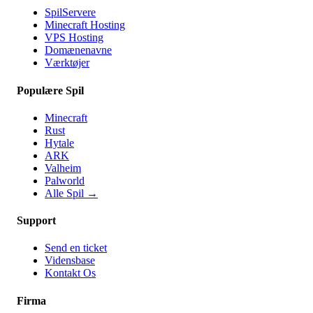
SpilServere
Minecraft Hosting
VPS Hosting
Domænenavne
Værktøjer
Populære Spil
Minecraft
Rust
Hytale
ARK
Valheim
Palworld
Alle Spil
→
Support
Send en ticket
Vidensbase
Kontakt Os
Firma