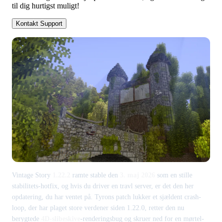
til dig hurtigst muligt!
Kontakt Support
Vintage Story
1.22.2
ramte stable den
3. maj 2026
som en stille
stabilitets-hotfix, og hvis du driver en travl server, er det den her
opdatering, du har ventet på. Tyrons patch lukker et sjældent crash-
loop, der har plaget store verdener siden 1.22.0, retter den nu
berygtede
4D-slibeskive
-renderingsbug og skruer ned for en mørtel-