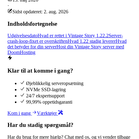
·
Sidst opdateret: 2. aug. 2026
Indholdsfortegnelse
Udgivelsesdato
Hvad er rettet i Vintage Story 1.22.2
Server-
crash-loop-fixet er overskriften
Hvad 1.22 stadig leverer
Hvad
det betyder for din server
Host din Vintage Story server med
DoomHosting
Klar til at komme i gang?
Øjeblikkelig serveropsætning
NVMe SSD-lagring
24/7 ekspertsupport
99,99% oppetidsgaranti
Kom i gang
Værktøjer
Har du stadig spørgsmål?
Har du brug for mere hjælp? Chat med os, og vi vender tilbage