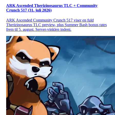
ARK Ascended Therizinosaurus TLC + Community
Crunch 517 (31. juli 2026)
ARK Ascended Community Crunch 517 viser en fuld
Therizinosaurus TLC preview, plus Summer Bash bonus rates
frem til 5. august. Server-vinklen indeni.