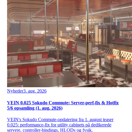
Nyheder
3. aug. 2026
VEIN 0.025 Sokudo Commute: Server-perf-fix & Hotfix
5/6 opsamling (1. aug. 2026)
VEIN's Sokudo Commute-opdatering fra 1. august teaser
0.025: performance-fix for utility cabinets på dedikerede
servere, controller-bindings, HLODs og fysik.