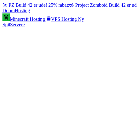
🧟 PZ Build 42 er ude! 25% rabat:
🧟 Project Zomboid Build 42 er ud
Doom
Hosting
Minecraft Hosting
VPS Hosting
Ny
SpilServere