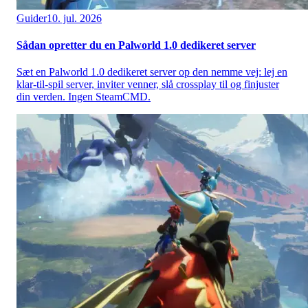
Guider
10. jul. 2026
Sådan opretter du en Palworld 1.0 dedikeret server
Sæt en Palworld 1.0 dedikeret server op den nemme vej: lej en
klar-til-spil server, inviter venner, slå crossplay til og finjuster
din verden. Ingen SteamCMD.