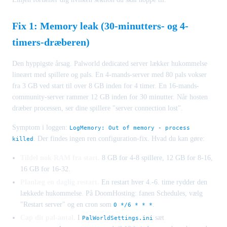
Fix 1: Memory leak (30-minutters- og 4-
timers-dræberen)
Den hyppigste årsag. Palworld dedicated server lækker hukommelse
lineært med spillere og pals. En 4-mands-server med 80 pals vokser
fra 3 GB ved start til over 8 GB inden for 4 timer. En 16-mands-
community-server rammer 12 GB inden for 30 minutter. Når hosten
dræber processen, ser dine spillere "server connection lost".
Symptom i loggen:
LogMemory: Out of memory - process
. Der findes ingen ren configuration-fix. Hvad du kan gøre:
killed
Tildel nok RAM fra start.
8 GB for 4-8 spillere, 12 GB for 8-16,
16 GB for 16-32.
Planlæg en daglig restart.
En restart hver 4.-6. time rydder den
lækkede hukommelse. På DoomHosting: fanen Schedules, vælg
"Restart server" og en cron som
.
0 */6 * * *
Cap dit pal-antal.
I
sæt
PalWorldSettings.ini