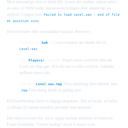
Mest almindeligt efter et hårdt kill: hosten der trækker stikket midt i
en save, et OOM under autosave-skrivningen eller strømsvigt på
selfhost. Loggen viser
Failed to load Level.sav - end of file
.
at position xxxx
Palworld laver ikke automatiske backups. Recovery:
Tjek for en
-fil
i save-mappen og omdøb den til
.bak
.
Level.sav
Tjek
-mappen.
Player-saves overlever ofte når
Players/
Level.sav ikke gør. Hvis du må re-rolle world'en, beholder
spillerne deres data.
Kig efter
.
Hvis renaming blev afbrudt, kan
Level.sav.tmp
-filen stadig holde en gyldig save.
.tmp
På DoomHosting kører vi daglige snapshots. Åbn en ticket, så ruller
vi tilbage til nattens snapshot på under fem minutter.
Den ikke-recovery-fix: slå et rigtigt backup-schedule til fremover.
Fanen Schedules, "Create backup" på en 6-timers cron.