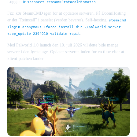
Loggen:
.
Disconnect reason=ProtocolMismatch
Fix: kør SteamCMD igen for at opdatere serveren. På DoomHosting
er det "Reinstall" i panelet (verden bevares). Self-hosting:
steamcmd
+login anonymous +force_install_dir ./palworld_server
.
+app_update 2394010 validate +quit
Med Palworld 1.0 launch den 10. juli 2026 vil dette bide mange
servere i den første uge. Opdater serveren inden for en time efter at
klient-patchen lander.