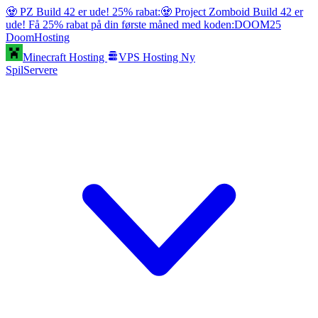
🧟 PZ Build 42 er ude! 25% rabat:
🧟 Project Zomboid Build 42 er
ude! Få 25% rabat på din første måned med koden:
DOOM25
Doom
Hosting
Minecraft Hosting
VPS Hosting
Ny
SpilServere