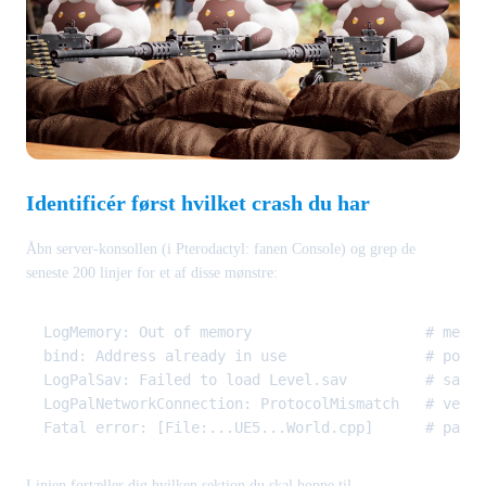
Identificér først hvilket crash du har
Åbn server-konsollen (i Pterodactyl: fanen Console) og grep de
seneste 200 linjer for et af disse mønstre:
LogMemory: Out of memory                    # memor
bind: Address already in use                # port-
LogPalSav: Failed to load Level.sav         # save-
LogPalNetworkConnection: ProtocolMismatch   # versi
Linjen fortæller dig hvilken sektion du skal hoppe til.