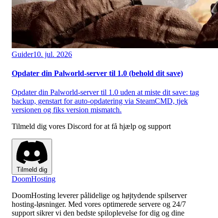
Guider
10. jul. 2026
Opdater din Palworld-server til 1.0 (behold dit save)
Opdater din Palworld-server til 1.0 uden at miste dit save: tag
backup, genstart for auto-opdatering via SteamCMD, tjek
versionen og fiks version mismatch.
Tilmeld dig vores Discord for at få hjælp og support
Tilmeld dig
Doom
Hosting
DoomHosting leverer pålidelige og højtydende spilserver
hosting-løsninger. Med vores optimerede servere og 24/7
support sikrer vi den bedste spiloplevelse for dig og dine