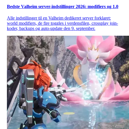
Bedste Valheim server-indstillinger 2026: modifiers og 1.0
Alle indstillinger til en Valheim dedikeret server forklaret:
world modifiers, de fire toggles i verdensfilen, crossplay join-
koder, backups og auto-update den 9. september.