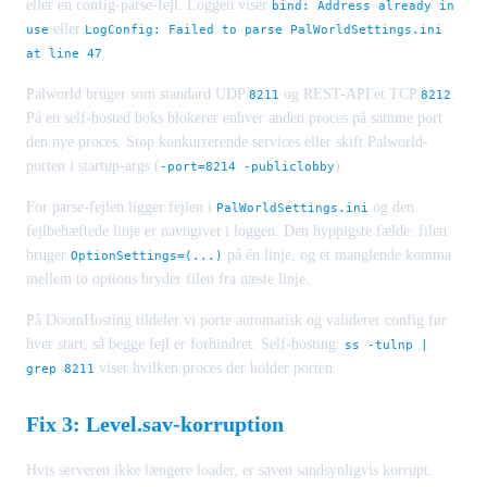
eller en config-parse-fejl. Loggen viser
bind: Address already in
eller
use
LogConfig: Failed to parse PalWorldSettings.ini
.
at line 47
Palworld bruger som standard UDP
og REST-API'et TCP
.
8211
8212
På en self-hosted boks blokerer enhver anden proces på samme port
den nye proces. Stop konkurrerende services eller skift Palworld-
porten i startup-args (
).
-port=8214 -publiclobby
For parse-fejlen ligger fejlen i
og den
PalWorldSettings.ini
fejlbehæftede linje er navngivet i loggen. Den hyppigste fælde: filen
bruger
på én linje, og et manglende komma
OptionSettings=(...)
mellem to options bryder filen fra næste linje.
På DoomHosting tildeler vi porte automatisk og validerer config før
hver start, så begge fejl er forhindret. Self-hosting:
ss -tulnp |
viser hvilken proces der holder porten.
grep 8211
Fix 3: Level.sav-korruption
Hvis serveren ikke længere loader, er saven sandsynligvis korrupt.