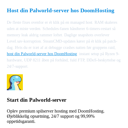
Host din Palworld-server hos DoomHosting
De fleste fixes ovenfor er ét klik på en managed host. RAM skaleres
uden at miste verden. Schedules-fanen håndterer 6-timers-restart så
memory leak aldrig rammer loftet. Daglige snapshots overlever
Level.sav-korruption. SteamCMD-updates kører på ét klik på patch-
dag. Hvis du er træt af at debugge crashes natten før gruppens raid,
host din Palworld-server hos DoomHosting
: instant setup på Ryzen 9-
hardware, UDP 8211 åben på forhånd, fuld FTP, DDoS-beskyttelse og
24/7-support.
Start din Palworld-server
Oplev premium spilserver hosting med DoomHosting.
Øjeblikkelig opsætning, 24/7 support og 99,99%
oppetidsgaranti.