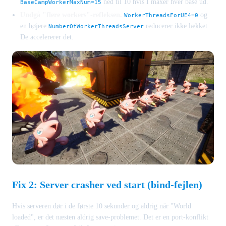
ned til 10 hvis I maxer hver base ud.
BaseCampWorkerMaxNum=15
Undgå "flere workers"-refleksen.
og
WorkerThreadsForUE4=0
en højere
reducerer ikke lækket.
NumberOfWorkerThreadsServer
De accelererer det.
Fix 2: Server crasher ved start (bind-fejlen)
Hvis serveren dør i de første 10 sekunder og aldrig når "World
loaded", er det næsten aldrig save-problemet. Det er en port-konflikt