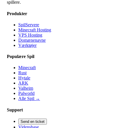
spillere.
Produkter
SpilServere
Minecraft Hosting
VPS Hosting
Domænenavne
Værktøjer
Populære Spil
Minecraft
Rust
Hytale
ARK
Valheim
Palworld
Alle Spil
→
Support
Send en ticket
Vidensbase