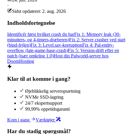
·
Sidst opdateret: 2. aug. 2026
Indholdsfortegnelse
Identificér først hvilket crash du har
Fix 1: Memory leak (30-
minutters- og 4-timers-dræberen)
Fix 2: Server crasher ved start
(bind-fejlen)
Fix 3: Level.sav-korruption
Fix 4: Pal-entity-
overflow (late-game-base-crash)
Fix 5: Version-drift efter en
patch (især omkring 1.0)
Host din Palworld-server hos
DoomHosting
Klar til at komme i gang?
Øjeblikkelig serveropsætning
NVMe SSD-lagring
24/7 ekspertsupport
99,99% oppetidsgaranti
Kom i gang
Værktøjer
Har du stadig spørgsmål?