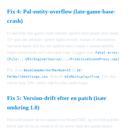
Fix 4: Pal-entity-overflow (late-game-base-
crash)
Et specifikt late-game-crash rammer spillere med meget store baser.
15+ pals der arbejder, sphere lights overalt, masser af decorations.
Serveren kører fint for nye spillere men crasher i samme øjeblik
nogen teleporterer ind i den tætte base. Loggen viser
Fatal error:
.
[File:...UE5/Engine/Source/.../PrimitiveSceneProxy.cpp]
Fix: drop
til
i
BaseCampWorkerMaxNum=15
10
. Bekræft
. Flyt den
PalWorldSettings.ini
bIsMultiplay=True
værste base 200+ meter væk fra dine andre baser.
Fix 5: Version-drift efter en patch (især
omkring 1.0)
Palworld pusher server-updates via SteamCMD, og en frisk-patchet
klient kan afvise at connecte til en server med den gamle binary.