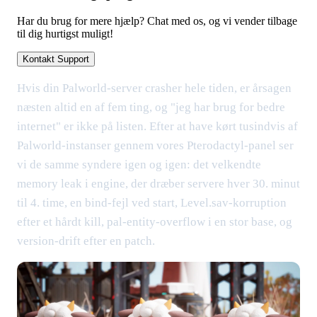
Har du brug for mere hjælp? Chat med os, og vi vender tilbage
til dig hurtigst muligt!
Kontakt Support
Hvis din Palworld-server crasher hele tiden, er årsagen
næsten altid en af fem ting, og "jeg har brug for bedre
internet" er ikke på listen. Efter at have kørt tusindvis af
Palworld-instanser gennem vores Pterodactyl-panel ser
vi de samme syndere igen og igen: det velkendte
memory leak i engine, der dræber servere hver 30. minut
til 4. time, en bind-fejl ved start, Level.sav-korruption
efter et hårdt kill, pal-entity-overflow i en stor base, og
version-drift efter en patch.