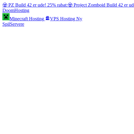
🧟 PZ Build 42 er ude! 25% rabat:
🧟 Project Zomboid Build 42 er ud
Doom
Hosting
Minecraft Hosting
VPS Hosting
Ny
SpilServere