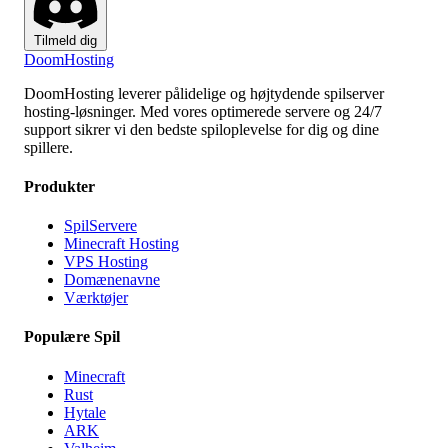
Tilmeld dig
Doom
Hosting
DoomHosting leverer pålidelige og højtydende spilserver
hosting-løsninger. Med vores optimerede servere og 24/7
support sikrer vi den bedste spiloplevelse for dig og dine
spillere.
Produkter
SpilServere
Minecraft Hosting
VPS Hosting
Domænenavne
Værktøjer
Populære Spil
Minecraft
Rust
Hytale
ARK