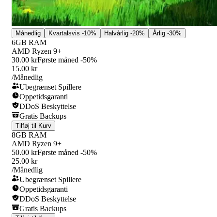
Månedlig
Kvartalsvis
-10%
Halvårlig
-20%
Årlig
-30%
6GB RAM
AMD Ryzen 9+
30.00 kr
Første måned -50%
15.00 kr
/Månedlig
Ubegrænset Spillere
Oppetidsgaranti
DDoS Beskyttelse
Gratis Backups
Tilføj til Kurv
8GB RAM
AMD Ryzen 9+
50.00 kr
Første måned -50%
25.00 kr
/Månedlig
Ubegrænset Spillere
Oppetidsgaranti
DDoS Beskyttelse
Gratis Backups