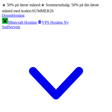
☀️ 50% på første måned:
☀️ Sommerudsalg: 50% på din første
måned med koden:
SUMMER26
Doom
Hosting
Minecraft Hosting
VPS Hosting
Ny
SpilServere