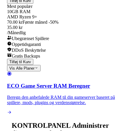
Tilføj til Kurv
Mest populær
10GB RAM
AMD Ryzen 9+
70.00 kr
Første måned -50%
35.00 kr
/Månedlig
Ubegrænset Spillere
Oppetidsgaranti
DDoS Beskyttelse
Gratis Backups
Tilføj til Kurv
Vis Alle Planer
ECO Game Server RAM Beregner
Beregn den anbefalede RAM til din gameserver baseret på
spillere, mods, plugins og verdensstørrelse.
KONTROLPANEL
Administrer