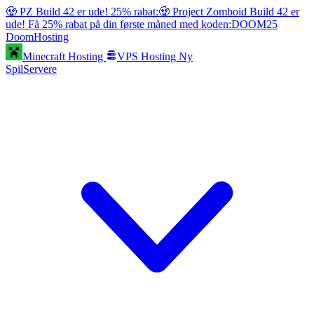
🧟 PZ Build 42 er ude! 25% rabat:
🧟 Project Zomboid Build 42 er
ude! Få 25% rabat på din første måned med koden:
DOOM25
Doom
Hosting
Minecraft Hosting
VPS Hosting
Ny
SpilServere