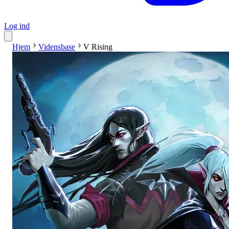
Log ind
Hjem
Vidensbase
V Rising