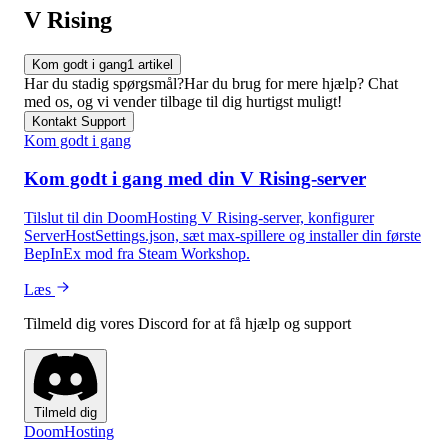
V Rising
Kom godt i gang
1 artikel
Har du stadig spørgsmål?
Har du brug for mere hjælp? Chat
med os, og vi vender tilbage til dig hurtigst muligt!
Kontakt Support
Kom godt i gang
Kom godt i gang med din V Rising-server
Tilslut til din DoomHosting V Rising-server, konfigurer
ServerHostSettings.json, sæt max-spillere og installer din første
BepInEx mod fra Steam Workshop.
Læs
Tilmeld dig vores Discord for at få hjælp og support
Tilmeld dig
Doom
Hosting