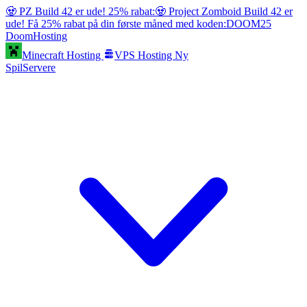
🧟 PZ Build 42 er ude! 25% rabat:
🧟 Project Zomboid Build 42 er
ude! Få 25% rabat på din første måned med koden:
DOOM25
Doom
Hosting
Minecraft Hosting
VPS Hosting
Ny
SpilServere