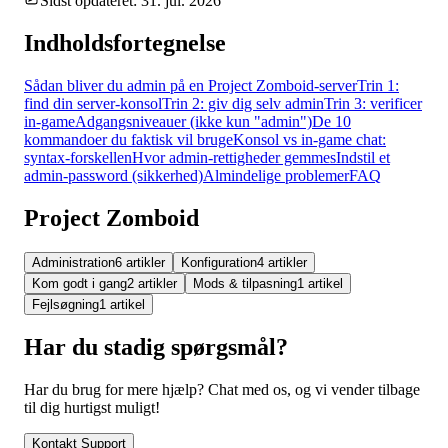
Sidst opdateret: 31. jul. 2026
Indholdsfortegnelse
Sådan bliver du admin på en Project Zomboid-server
Trin 1:
find din server-konsol
Trin 2: giv dig selv admin
Trin 3: verificer
in-game
Adgangsniveauer (ikke kun "admin")
De 10
kommandoer du faktisk vil bruge
Konsol vs in-game chat:
syntax-forskellen
Hvor admin-rettigheder gemmes
Indstil et
admin-password (sikkerhed)
Almindelige problemer
FAQ
Project Zomboid
Administration
6 artikler
Konfiguration
4 artikler
Kom godt i gang
2 artikler
Mods & tilpasning
1 artikel
Fejlsøgning
1 artikel
Har du stadig spørgsmål?
Har du brug for mere hjælp? Chat med os, og vi vender tilbage
til dig hurtigst muligt!
Kontakt Support