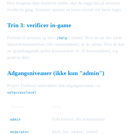
Hvis brugeren ikke eksisterer endnu, skal du logge ind på serveren
mindst én gang. Systemet opretter en konto-record ved første login.
Trin 3: verificer in-game
Forbind til serveren og skriv
i chatten. Hvis du ser den fulde
/help
admin-kommandoliste (50+ kommandoer), er du admin. Hvis du kun
ser grundlæggende spiller-kommandoer (8–10 kommandoer), tog
grant'en ikke.
Adgangsniveauer (ikke kun "admin")
Project Zomboid understøtter fem adgangsniveauer via
:
setaccesslevel
Niveau
Magt
Fuld kontrol, alle kommandoer
admin
Kick, ban, teleport, besked
moderator