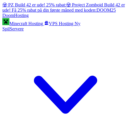
🧟 PZ Build 42 er ude! 25% rabat:
🧟 Project Zomboid Build 42 er
ude! Få 25% rabat på din første måned med koden:
DOOM25
Doom
Hosting
Minecraft Hosting
VPS Hosting
Ny
SpilServere