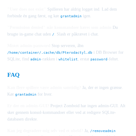
"User does not exist"
Spilleren har aldrig logget ind. Lad dem
forbinde én gang først, og kør
igen.
grantadmin
"Permission denied" når kommandoer køres som admin
Du
brugte in-game chat uden
. Slash er påkrævet i chat.
/
Mistet admin-password
Stop serveren, åbn
i DB Browser for
/home/container/.cache/db/Pterodactyl.db
SQLite, find
-rækken i
, erstat
-feltet.
admin
whitelist
password
FAQ
Kan flere spillere være admin samtidig?
Ja, der er ingen grænse.
Kør
for hver.
grantadmin
Er der en admin-GUI?
Project Zomboid har ingen admin-GUI. Alt
sker gennem konsol-kommandoer eller ved at redigere SQLite-
databasen direkte.
Kan jeg degradere mig selv ved et uheld?
Ja,
/removeadmin