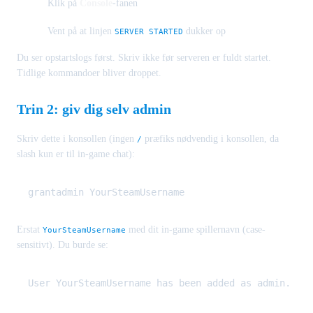
Klik på
Console
-fanen
Vent på at linjen
dukker op
SERVER STARTED
Du ser opstartslogs først. Skriv ikke før serveren er fuldt startet.
Tidlige kommandoer bliver droppet.
Trin 2: giv dig selv admin
Skriv dette i konsollen (ingen
præfiks nødvendig i konsollen, da
/
slash kun er til in-game chat):
Erstat
med dit in-game spillernavn (case-
YourSteamUsername
sensitivt). Du burde se: