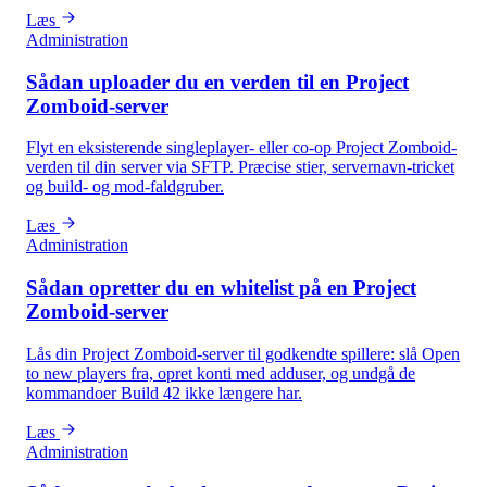
Læs
Administration
Sådan uploader du en verden til en Project
Zomboid-server
Flyt en eksisterende singleplayer- eller co-op Project Zomboid-
verden til din server via SFTP. Præcise stier, servernavn-tricket
og build- og mod-faldgruber.
Læs
Administration
Sådan opretter du en whitelist på en Project
Zomboid-server
Lås din Project Zomboid-server til godkendte spillere: slå Open
to new players fra, opret konti med adduser, og undgå de
kommandoer Build 42 ikke længere har.
Læs
Administration