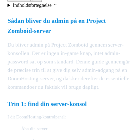
Indholdsfortegnelse
Sådan bliver du admin på en Project
Zomboid-server
Du bliver admin på Project Zomboid gennem server-
konsollen. Der er ingen in-game knap, intet admin-
password sat op som standard. Denne guide gennemgår
de præcise trin til at give dig selv admin-adgang på en
DoomHosting-server, og dækker derefter de essentielle
kommandoer du faktisk vil bruge dagligt.
Trin 1: find din server-konsol
I dit DoomHosting-kontrolpanel:
Åbn din server