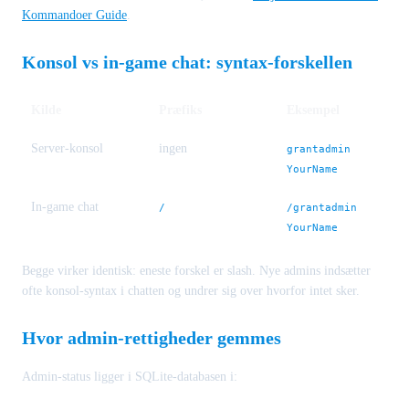
Kommandoer Guide
.
Konsol vs in-game chat: syntax-forskellen
Kilde
Præfiks
Eksempel
Server-konsol
ingen
grantadmin
YourName
In-game chat
/
/grantadmin
YourName
Begge virker identisk: eneste forskel er slash. Nye admins indsætter
ofte konsol-syntax i chatten og undrer sig over hvorfor intet sker.
Hvor admin-rettigheder gemmes
Admin-status ligger i SQLite-databasen i: