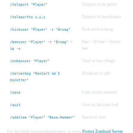
Teleport til en spiller
/teleport "Player"
Teleport til koordinater
/teleportto x,y,z
Kick med en årsag
/kickuser "Player" -r "årsag"
Ban + IP-ban + Steam-
/banuser "Player" -r "årsag" -
ban
ip -s
Vend en ban tilbage
/unbanuser "Player"
Broadcast til alle
/servermsg "Restart om 5
minutter"
Gem verden manuelt
/save
Gem og luk pænt ned
/quit
Spawn et item
/additem "Player" "Base.Hammer"
For den fulde kommandoreference, se vores
Project Zomboid Server