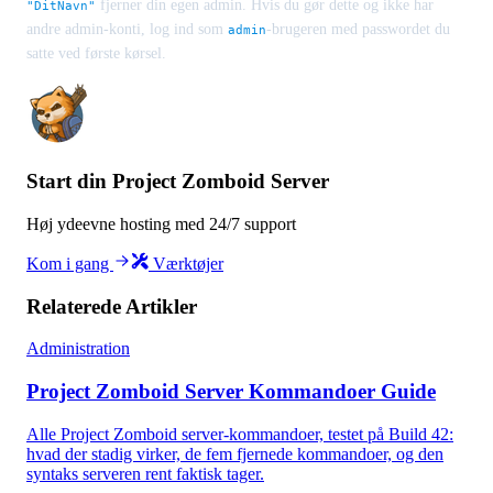
fjerner din egen admin. Hvis du gør dette og ikke har
"DitNavn"
andre admin-konti, log ind som
-brugeren med passwordet du
admin
satte ved første kørsel.
Start din Project Zomboid Server
Høj ydeevne hosting med 24/7 support
Kom i gang
Værktøjer
Relaterede Artikler
Administration
Project Zomboid Server Kommandoer Guide
Alle Project Zomboid server-kommandoer, testet på Build 42:
hvad der stadig virker, de fem fjernede kommandoer, og den
syntaks serveren rent faktisk tager.