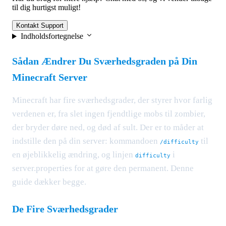
til dig hurtigst muligt!
Kontakt Support
Indholdsfortegnelse
Sådan Ændrer Du Sværhedsgraden på Din
Minecraft Server
Minecraft har fire sværhedsgrader, der styrer hvor farlig
verdenen er, fra slet ingen fjendtlige mobs til zombier,
der bryder døre ned, og død af sult. Der er to måder at
indstille den på din server: kommandoen
til
/difficulty
en øjeblikkelig ændring, og linjen
i
difficulty
server.properties for at gøre den permanent. Denne
guide dækker begge.
De Fire Sværhedsgrader