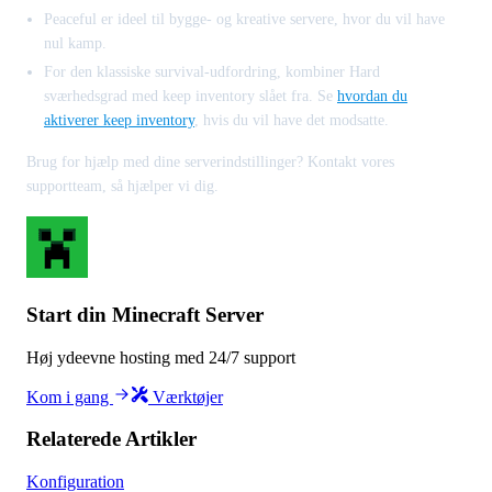
Peaceful er ideel til bygge- og kreative servere, hvor du vil have
nul kamp.
For den klassiske survival-udfordring, kombiner Hard
sværhedsgrad med keep inventory slået fra. Se
hvordan du
aktiverer keep inventory
, hvis du vil have det modsatte.
Brug for hjælp med dine serverindstillinger? Kontakt vores
supportteam, så hjælper vi dig.
Start din Minecraft Server
Høj ydeevne hosting med 24/7 support
Kom i gang
Værktøjer
Relaterede Artikler
Konfiguration