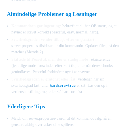
Almindelige Problemer og Løsninger
Kommandoen gør ingenting:
bekræft at du har OP-status, og at
navnet er stavet korrekt (peaceful, easy, normal, hard).
Sværhedsgraden vender tilbage efter en genstart:
server.properties tilsidesætter din kommando. Opdater filen, så den
matcher (Metode 2).
Skiftede til Peaceful, men der er stadig mobs:
eksisterende
fjendtlige mobs forsvinder efter kort tid, eller når deres chunks
genindlæses. Peaceful forhindrer nye i at spawne.
Sværhedsgraden er gråtonet eller låst:
verdenen har sin
sværhedsgrad låst, eller
er sat. Lås den op i
hardcore=true
verdensindstillingerne, eller slå hardcore fra.
Yderligere Tips
Match din server.properties-værdi til dit kommandovalg, så en
genstart aldrig overrasker dine spillere.