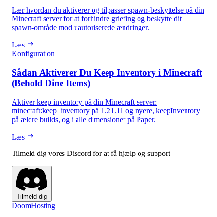
Lær hvordan du aktiverer og tilpasser spawn-beskyttelse på din
Minecraft server for at forhindre griefing og beskytte dit
spawn-område mod uautoriserede ændringer.
Læs
Konfiguration
Sådan Aktiverer Du Keep Inventory i Minecraft
(Behold Dine Items)
Aktiver keep inventory på din Minecraft server:
minecraft:keep_inventory på 1.21.11 og nyere, keepInventory
på ældre builds, og i alle dimensioner på Paper.
Læs
Tilmeld dig vores Discord for at få hjælp og support
Tilmeld dig
Doom
Hosting