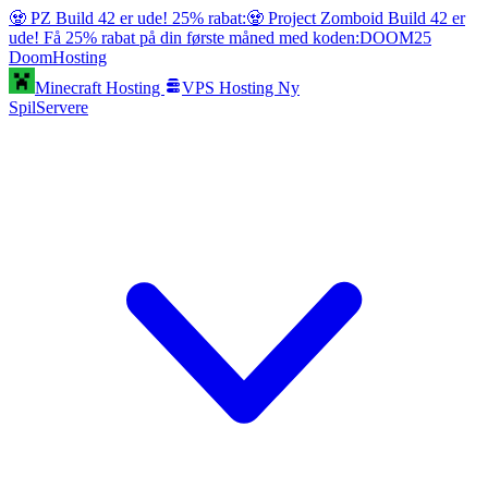
🧟 PZ Build 42 er ude! 25% rabat:
🧟 Project Zomboid Build 42 er
ude! Få 25% rabat på din første måned med koden:
DOOM25
Doom
Hosting
Minecraft Hosting
VPS Hosting
Ny
SpilServere