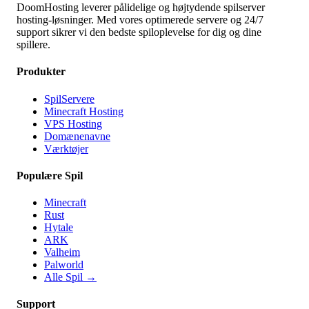
DoomHosting leverer pålidelige og højtydende spilserver
hosting-løsninger. Med vores optimerede servere og 24/7
support sikrer vi den bedste spiloplevelse for dig og dine
spillere.
Produkter
SpilServere
Minecraft Hosting
VPS Hosting
Domænenavne
Værktøjer
Populære Spil
Minecraft
Rust
Hytale
ARK
Valheim
Palworld
Alle Spil
→
Support