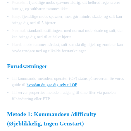
Peaceful
: fjendtlige mobs spawner aldrig, dit helbred regenererer
hurtigt, og sultbaren tømmes ikke.
Easy
: fjendtlige mobs spawner, men gør mindre skade, og sult kan
bringe dig ned til 5 hjerter.
Normal
: standardindstillingen, med normal mob-skade og sult, der
kan bringe dig ned til et halvt hjerte.
Hard
: mobs rammer hårdest, sult kan slå dig ihjel, og zombier kan
bryde trædøre ned og tilkalde forstærkninger.
Forudsætninger
Til kommando-metoden: operatør (OP) status på serveren. Se vores
guide til
hvordan du gør dig selv til OP
.
Til server.properties-metoden: adgang til dine filer via panelets
filhåndtering eller FTP.
Metode 1: Kommandoen /difficulty
(Øjeblikkelig, Ingen Genstart)