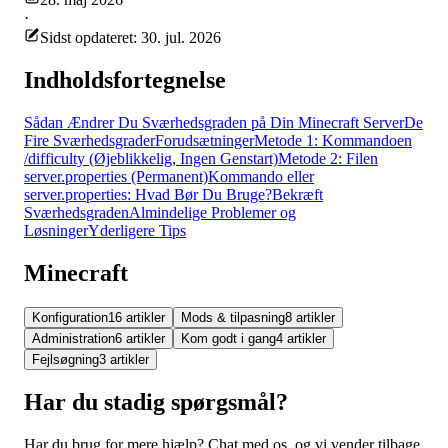
·
Sidst opdateret: 30. jul. 2026
Indholdsfortegnelse
Sådan Ændrer Du Sværhedsgraden på Din Minecraft Server
De
Fire Sværhedsgrader
Forudsætninger
Metode 1: Kommandoen
/difficulty (Øjeblikkelig, Ingen Genstart)
Metode 2: Filen
server.properties (Permanent)
Kommando eller
server.properties: Hvad Bør Du Bruge?
Bekræft
Sværhedsgraden
Almindelige Problemer og
Løsninger
Yderligere Tips
Minecraft
Konfiguration
16 artikler
Mods & tilpasning
8 artikler
Administration
6 artikler
Kom godt i gang
4 artikler
Fejlsøgning
3 artikler
Har du stadig spørgsmål?
Har du brug for mere hjælp? Chat med os, og vi vender tilbage