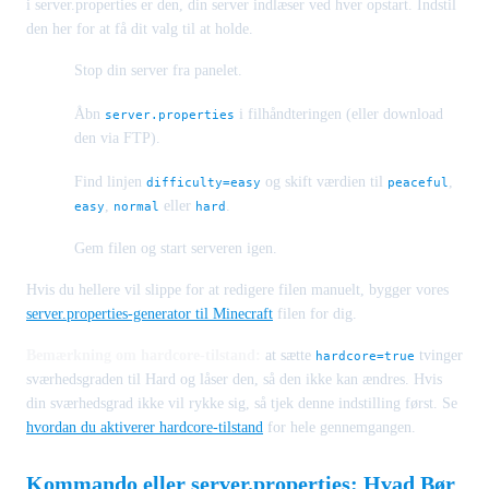
i server.properties er den, din server indlæser ved hver opstart. Indstil
den her for at få dit valg til at holde.
Stop din server fra panelet.
Åbn
i filhåndteringen (eller download
server.properties
den via FTP).
Find linjen
og skift værdien til
,
difficulty=easy
peaceful
,
eller
.
easy
normal
hard
Gem filen og start serveren igen.
Hvis du hellere vil slippe for at redigere filen manuelt, bygger vores
server.properties-generator til Minecraft
filen for dig.
Bemærkning om hardcore-tilstand:
at sætte
tvinger
hardcore=true
sværhedsgraden til Hard og låser den, så den ikke kan ændres. Hvis
din sværhedsgrad ikke vil rykke sig, så tjek denne indstilling først. Se
hvordan du aktiverer hardcore-tilstand
for hele gennemgangen.
Kommando eller server.properties: Hvad Bør