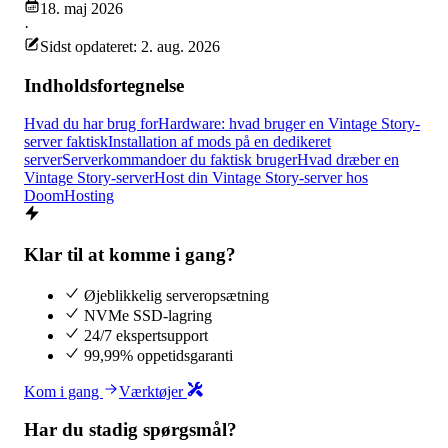
18. maj 2026
·
Sidst opdateret: 2. aug. 2026
Indholdsfortegnelse
Hvad du har brug for
Hardware: hvad bruger en Vintage Story-
server faktisk
Installation af mods på en dedikeret
server
Serverkommandoer du faktisk bruger
Hvad dræber en
Vintage Story-server
Host din Vintage Story-server hos
DoomHosting
Klar til at komme i gang?
Øjeblikkelig serveropsætning
NVMe SSD-lagring
24/7 ekspertsupport
99,99% oppetidsgaranti
Kom i gang
Værktøjer
Har du stadig spørgsmål?