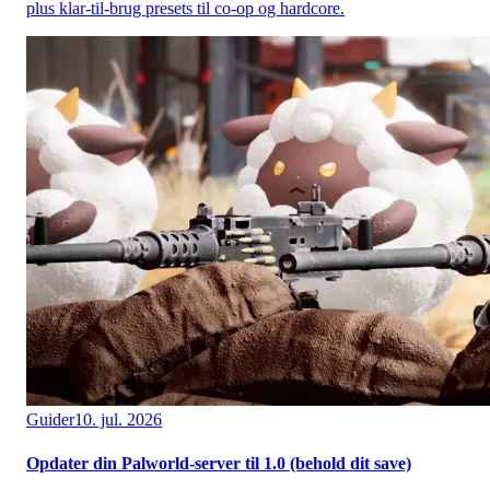
plus klar-til-brug presets til co-op og hardcore.
Guider
10. jul. 2026
Opdater din Palworld-server til 1.0 (behold dit save)