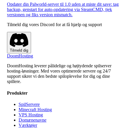
Opdater din Palworld-server til 1.0 uden at miste dit save: tag
backup, genstart for auto-opdatering via SteamCMD, tjek
versionen og fiks version mismatch.
Tilmeld dig vores Discord for at få hjælp og support
Tilmeld dig
Doom
Hosting
DoomHosting leverer pålidelige og højtydende spilserver
hosting-løsninger. Med vores optimerede servere og 24/7
support sikrer vi den bedste spiloplevelse for dig og dine
spillere.
Produkter
SpilServere
Minecraft Hosting
VPS Hosting
Domænenavne
Værktøjer