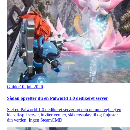
Guider
10. jul. 2026
Sådan opretter du en Palworld 1.0 dedikeret server
Sæt en Palworld 1.0 dedikeret server op den nemme vej: lej en
klar-til-spil server, inviter venner, slå crossplay til og finjuster
din verden. Ingen SteamCMD.