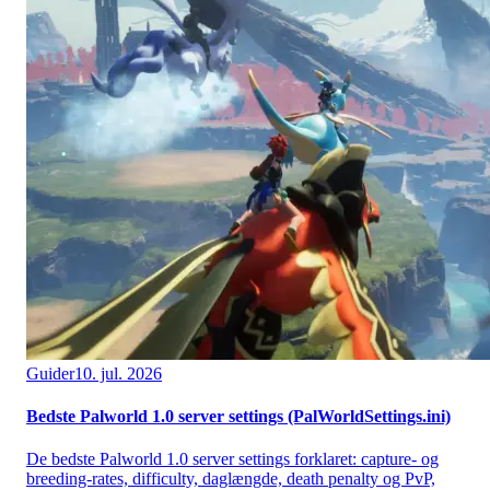
Guider
10. jul. 2026
Bedste Palworld 1.0 server settings (PalWorldSettings.ini)
De bedste Palworld 1.0 server settings forklaret: capture- og
breeding-rates, difficulty, daglængde, death penalty og PvP,