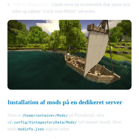
SSD er obligatorisk.
Chunk-saves på en mekanisk disk spiker tick-
tiden og udløser "a tick took 800ms"-advarslen.
Installation af mods på en dedikeret server
Stien er
på Pterodactyl, eller
/home/container/Mods/
ved manuel install. Hver
~/.config/VintagestoryData/Mods/
mods
angiver siden:
modinfo.json