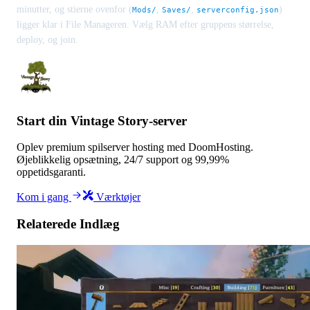
minutter, og stierne ovenfor (
,
,
)
Mods/
Saves/
serverconfig.json
ligger klar i File Manageren. Vælg RAM efter gruppens størrelse,
deploy, og join.
Start din Vintage Story-server
Oplev premium spilserver hosting med DoomHosting.
Øjeblikkelig opsætning, 24/7 support og 99,99%
oppetidsgaranti.
Kom i gang
Værktøjer
Relaterede Indlæg