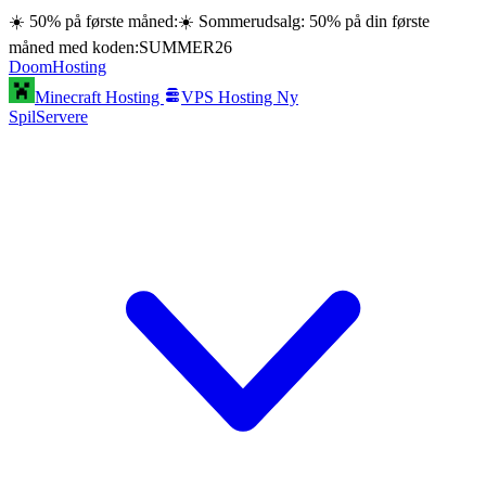
☀️ 50% på første måned:
☀️ Sommerudsalg: 50% på din første
måned med koden:
SUMMER26
Doom
Hosting
Minecraft Hosting
VPS Hosting
Ny
SpilServere