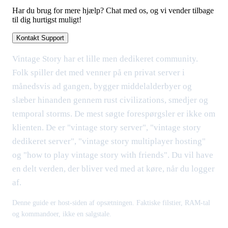
Har du brug for mere hjælp? Chat med os, og vi vender tilbage
til dig hurtigst muligt!
Kontakt Support
Vintage Story har et lille men dedikeret community.
Folk spiller det med venner på en privat server i
månedsvis ad gangen, bygger middelalderbyer og
slæber hinanden gennem rust civilizations, smedjer og
temporal storms. De mest søgte forespørgsler er ikke om
klienten. De er "vintage story server", "vintage story
dedikeret server", "vintage story multiplayer hosting"
og "how to play vintage story with friends". Du vil have
en delt verden, der bliver ved med at køre, når du logger
af.
Denne guide er host-siden af opsætningen. Faktiske filstier, RAM-tal
og kommandoer, ikke en salgstale.