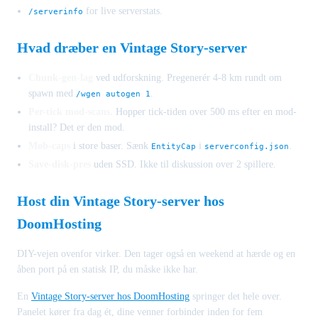
for live serverstats.
/serverinfo
Hvad dræber en Vintage Story-server
Chunk-gen-lag
ved udforskning. Pregenerér 4-8 km rundt om
spawn med
.
/wgen autogen 1
Per-tick mod-scans.
Hopper tick-tiden over 500 ms efter en mod-
install? Det er den mod.
Mob-caps
i store baser. Sænk
i
.
EntityCap
serverconfig.json
Save-disk-pres
uden SSD. Ikke til diskussion over 2 spillere.
Host din Vintage Story-server hos
DoomHosting
DIY-vejen ovenfor virker. Den tager også en weekend at hærde og en
åben port på en statisk IP, du måske ikke har.
En
Vintage Story-server hos DoomHosting
springer det hele over.
Panelet kører fra dag ét, dine venner forbinder inden for fem