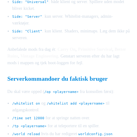
: både klient og server. Spillere uden modet
Side: "Universal"
bliver kicket.
: kun server. Whitelist-managers, admin-
Side: "Server"
værktøjer.
: kun klient. Shaders, minimaps. Læg dem ikke på
Side: "Client"
serveren.
Anbefalede mods fra dag ét:
Carry On
,
Primitive Survival
,
Better
Ruins
,
Vintage Engineering
. Genstart serveren efter du har lagt
mods i mappen og tjek boot-loggen for fejl.
Serverkommandoer du faktisk bruger
Du skal være opped (
fra konsollen først):
/op <playername>
og
til
/whitelist on
/whitelist add <playername>
adgangskontrol.
for at springe natten over.
/time set 12000
for at teleportere til en spiller.
/tp <playername>
hvis du har redigeret
.
/world reload
worldconfig.json