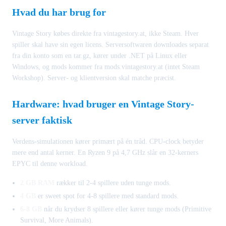
Hvad du har brug for
Vintage Story købes direkte fra vintagestory.at, ikke Steam. Hver
spiller skal have sin egen licens. Serversoftwaren downloades separat
fra din konto som en tar.gz, kører under .NET på Linux eller
Windows, og mods kommer fra mods.vintagestory.at (intet Steam
Workshop). Server- og klientversion skal matche præcist.
Hardware: hvad bruger en Vintage Story-
server faktisk
Verdens-simulationen kører primært på én tråd. CPU-clock betyder
mere end antal kerner. En Ryzen 9 på 4,7 GHz slår en 32-kerners
EPYC til denne workload.
2 GB RAM
rækker til 2-4 spillere uden tunge mods.
4 GB
er sweet spot for 4-8 spillere med standard mods.
6-8 GB
når du krydser 8 spillere eller kører tunge mods (Primitive
Survival, More Animals).