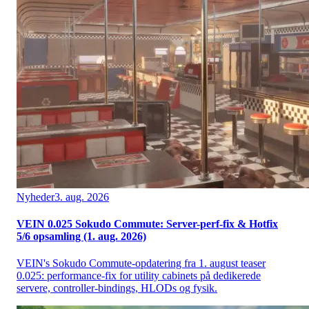
Nyheder
3. aug. 2026
VEIN 0.025 Sokudo Commute: Server-perf-fix & Hotfix
5/6 opsamling (1. aug. 2026)
VEIN's Sokudo Commute-opdatering fra 1. august teaser
0.025: performance-fix for utility cabinets på dedikerede
servere, controller-bindings, HLODs og fysik.