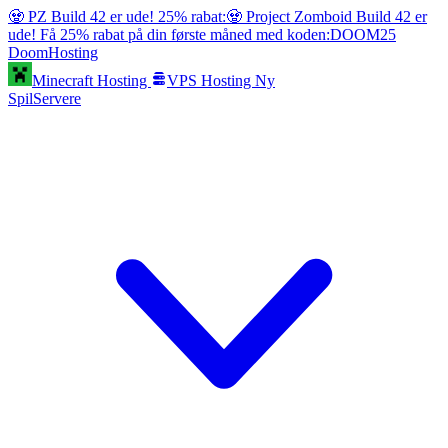
🧟 PZ Build 42 er ude! 25% rabat:
🧟 Project Zomboid Build 42 er
ude! Få 25% rabat på din første måned med koden:
DOOM25
Doom
Hosting
Minecraft Hosting
VPS Hosting
Ny
SpilServere