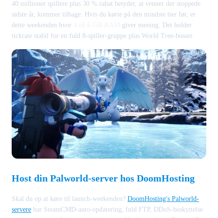
40 millioner spillere plus 30 % rabat betyder, at venner der stoppede
sidste år, kommer tilbage. Hvis du kørte på den mindste tier før, er
dette weekenden hvor
4 til 6 GB RAM
giver mening. Det holder
tickrate stabil for en fuld 8-spiller-gruppe plus World Tree-bosser.
Host din Palworld-server hos DoomHosting
Skal du op at køre til launch-weekenden?
DoomHosting's Palworld-
servere
har SteamCMD-auto-opdatering, fuld FTP, DDoS-beskyttelse