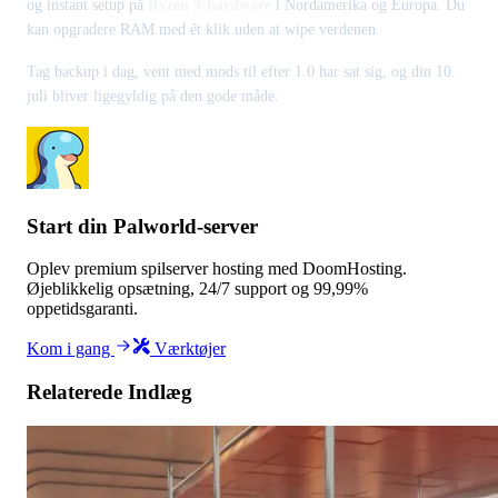
og instant setup på
Ryzen 9-hardware
i Nordamerika og Europa. Du
kan opgradere RAM med ét klik uden at wipe verdenen.
Tag backup i dag, vent med mods til efter 1.0 har sat sig, og din 10.
juli bliver ligegyldig på den gode måde.
Start din Palworld-server
Oplev premium spilserver hosting med DoomHosting.
Øjeblikkelig opsætning, 24/7 support og 99,99%
oppetidsgaranti.
Kom i gang
Værktøjer
Relaterede Indlæg