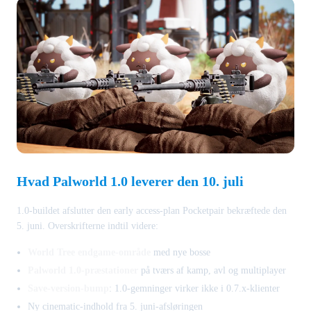
Hvad Palworld 1.0 leverer den 10. juli
1.0-buildet afslutter den early access-plan Pocketpair bekræftede den
5. juni. Overskrifterne indtil videre:
World Tree endgame-område
med nye bosse
Palworld 1.0-præstationer
på tværs af kamp, avl og multiplayer
Save-version-bump
: 1.0-gemninger virker ikke i 0.7.x-klienter
Ny cinematic-indhold fra 5. juni-afsløringen