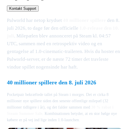
Kontakt Support
Palworld har netop krydset
40 millioner spillere
den 8.
juli 2026, to dage før den officielle
1.0-release den 10.
juli
. Milepælen blev annonceret på Steam kl. 04:57
UTC, sammen med en retrospektiv video og en
gentagelse af 1.0-cinematic-traileren. Hvis du hoster en
Palworld-server, er de næste 72 timer det travleste
vindue spillet nogensinde har haft.
40 millioner spillere den 8. juli 2026
Pocketpair bekræftede tallet på Steam i morges. Det er cirka 8
millioner nye spillere siden den seneste offentlige milepæl (32
millioner tidligere i år), og det falder sammen med
30 % rabat i
Steam Summer Sale
. Kombinationen betyder, at en stor bølge nye
købere er på vej ind lige inden 1.0-launchen.