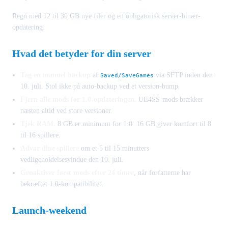
Regn med 12 til 30 GB nye filer og en obligatorisk server-binær-
opdatering.
Hvad det betyder for din server
Tag en manuel backup
af
via SFTP inden den
Saved/SaveGames
10. juli. Stol ikke på auto-backup ved et version-bump.
Fjern alle mods før 1.0-opdateringen.
UE4SS-mods brækker
næsten altid ved store versioner.
Tjek RAM.
8 GB er minimum for 1.0. 16 GB giver komfort til 8
til 16 spillere.
Advar dine spillere
om et 5 til 15 minutters
vedligeholdelsesvindue den 10. juli.
Genaktiver først mods efter 24 timer
, når forfatterne har
bekræftet 1.0-kompatibilitet.
Launch-weekend