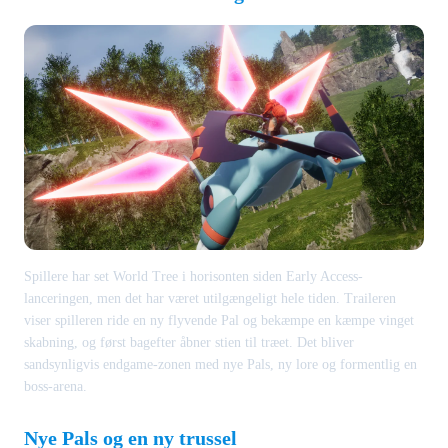
Spillere har set World Tree i horisonten siden Early Access-
lanceringen, men det har været utilgængeligt hele tiden. Traileren
viser spilleren ride en ny flyvende Pal og bekæmpe en kæmpe vinget
skabning, og først bagefter åbner stien til træet. Det bliver
sandsynligvis endgame-zonen med nye Pals, ny lore og formentlig en
boss-arena.
Nye Pals og en ny trussel