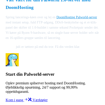
DoomHosting
Spring lancerings-køen over og lej en
DoomHosting Palworld-server
med instant setup, fuld FTP-adgang, DDoS-beskyttelse og et et-klik-
panel der skifter til 1.0-buildet i samme sekund Pocketpair sender det.
Vi kører på Ryzen 9-hardware, så en single-base server holder selv når
en 16-spillers gruppe samles til lancering.
juli er tættere på end du tror. Få din verden klar.
Start din Palworld-server
Oplev premium spilserver hosting med DoomHosting.
Øjeblikkelig opsætning, 24/7 support og 99,99%
oppetidsgaranti.
Kom i gang
Værktøjer