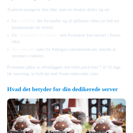
Traileren navngiver dem ikke, men tre detaljer skiller sig ud:
En
sværd-Pal
der forvandler sig til spillerens våben (et helt nyt
kampkoncept for serien).
En
"ondsindet ny trussel"
som Pocketpair kun nævner i flavor-
tekst.
Nye områder
uden for Palpagos's eksisterende øer, antydet af
terrænet i traileren.
Pocketpair plejer at offentliggøre den fulde patch-liste 7 til 10 dage
før lancering, så hold øje med Steam-siden sidst i juni.
Hvad det betyder for din dedikerede server