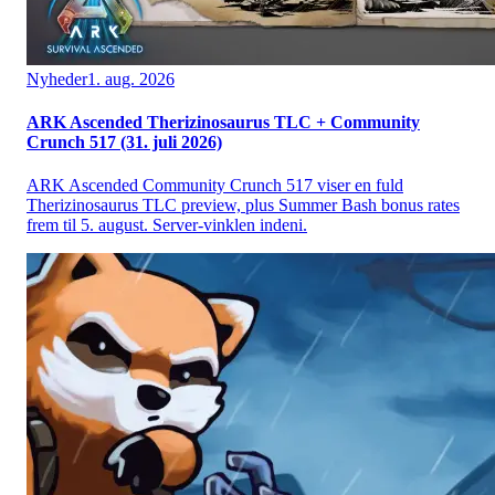
Nyheder
1. aug. 2026
ARK Ascended Therizinosaurus TLC + Community
Crunch 517 (31. juli 2026)
ARK Ascended Community Crunch 517 viser en fuld
Therizinosaurus TLC preview, plus Summer Bash bonus rates
frem til 5. august. Server-vinklen indeni.