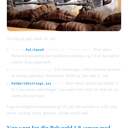
Tre ting at gøre inden 10. juli:
Backup
-mappen via FTP før patch.
Hver større
Pal/Saved
Palworld-opdatering har invalideret savedata, og 1.0 er den største
content drop nogensinde.
Forvent en spiller-bølge.
EA-lanceringen i 2024 mættede dusinvis
af hosting-udbydere. Provisioner RAM nu, ikke den 11. juli.
vokser.
Hver større opdatering tilføjer 3
PalWorldSettings.ini
til 5 nye server-indstillinger. Læs patch notes linje for linje før du
starter den nye build.
Læg et vedligeholdelsesvindue på 10. juli (90 minutter er nok): stop
server, backup, patch, genstart, valider world load.
Vær vært for din Palworld 1.0-server med