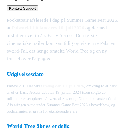
Kontakt Support
Pocketpair afslørede i dag på Summer Game Fest 2026,
at
Palworld 1.0 lanceres 10. juli 2026
og dermed
afslutter over to års Early Access. Den første
cinematiske trailer kom samtidig og viste nye Pals, en
sværd-Pal, det længe omtalte World Tree og en ny
trussel over Palpagos.
Udgivelsesdato
Palworld 1.0 lanceres
fredag den 10. juli 2026
, omkring to et halvt
år efter Early Access-debuten 19. januar 2024 (som solgte 25
millioner eksemplarer på tværs af Steam og Xbox den første måned).
Afsløringen skete under Summer Game Fest 2026's hovedshow, og
opdateringen er gratis for eksisterende ejere.
World Tree åbnes endelig