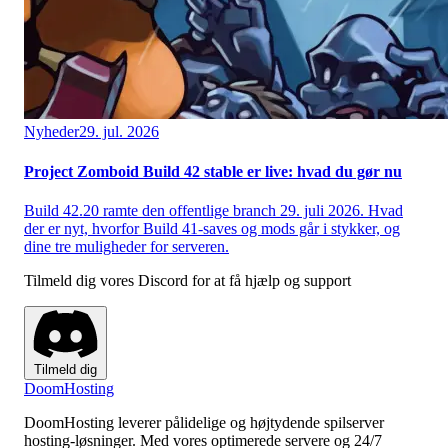
Nyheder
29. jul. 2026
Project Zomboid Build 42 stable er live: hvad du gør nu
Build 42.20 ramte den offentlige branch 29. juli 2026. Hvad
der er nyt, hvorfor Build 41-saves og mods går i stykker, og
dine tre muligheder for serveren.
Tilmeld dig vores Discord for at få hjælp og support
Tilmeld dig
Doom
Hosting
DoomHosting leverer pålidelige og højtydende spilserver
hosting-løsninger. Med vores optimerede servere og 24/7