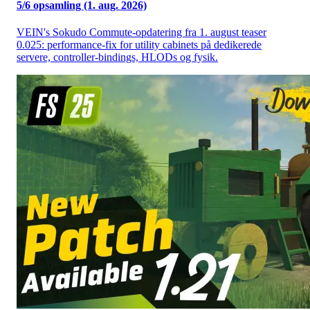
5/6 opsamling (1. aug. 2026)
VEIN's Sokudo Commute-opdatering fra 1. august teaser
0.025: performance-fix for utility cabinets på dedikerede
servere, controller-bindings, HLODs og fysik.