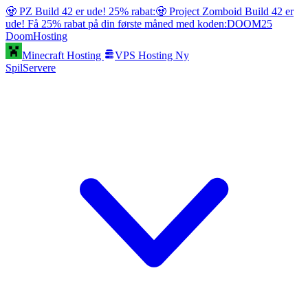
🧟 PZ Build 42 er ude! 25% rabat:
🧟 Project Zomboid Build 42 er
ude! Få 25% rabat på din første måned med koden:
DOOM25
Doom
Hosting
Minecraft Hosting
VPS Hosting
Ny
SpilServere