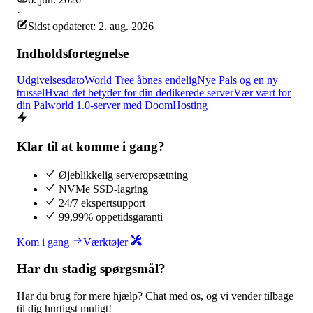
·
Sidst opdateret: 2. aug. 2026
Indholdsfortegnelse
Udgivelsesdato
World Tree åbnes endelig
Nye Pals og en ny
trussel
Hvad det betyder for din dedikerede server
Vær vært for
din Palworld 1.0-server med DoomHosting
Klar til at komme i gang?
Øjeblikkelig serveropsætning
NVMe SSD-lagring
24/7 ekspertsupport
99,99% oppetidsgaranti
Kom i gang
Værktøjer
Har du stadig spørgsmål?
Har du brug for mere hjælp? Chat med os, og vi vender tilbage
til dig hurtigst muligt!