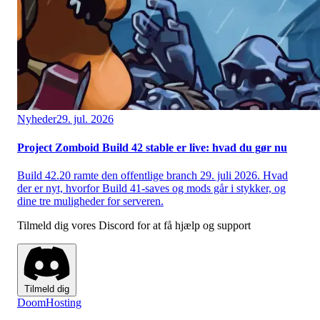
Nyheder
29. jul. 2026
Project Zomboid Build 42 stable er live: hvad du gør nu
Build 42.20 ramte den offentlige branch 29. juli 2026. Hvad
der er nyt, hvorfor Build 41-saves og mods går i stykker, og
dine tre muligheder for serveren.
Tilmeld dig vores Discord for at få hjælp og support
Tilmeld dig
Doom
Hosting