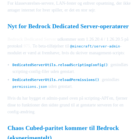
For klasseværelses-servere, LAN-fester og enhver opsætning, der ikke
antager internet for hver spiller, er det en stor sejr.
Nyt for Bedrock Dedicated Server-operatører
Bedrock Dedicated Server
udkommer som 1.26.20.4 / 1.26.20.5 på
protokol
975
. To beta-tilføjelser til
-
@minecraft/server-admin
modulet er værd at fremhæve, hvis du skriver management-scripts:
: genindlæs
DedicatedServerUtils.reloadScriptingConfig()
scripting-config-filer uden genstart.
: genindlæs
DedicatedServerUtils.reloadPermissions()
uden genstart.
permissions.json
Hvis du har bygget et admin-panel oven på scripting-API'en, fjerner
disse to funktioner den sidste grund til at genstarte serveren for en
config-ændring.
Chaos Cubed-paritet kommer til Bedrock
(eksperimentelt)