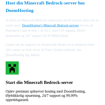
Host din Minecraft Bedrock-server hos
DoomHosting
At drive en Minecraft Bedrock community-server kræver mere end en
router-port.
DoomHosting's Minecraft Bedrock-servere
leveres på
Pterodactyl med ét-klik 1.26.20.5, fuld FTP-adgang, DDoS-
beskyttelse og 24/7 support fra 50 DKK/måned.
Uanset om du migrerer en eksisterende Realm til en dedikeret boks
eller starter en frisk server til Party System-rolloutet, har
DoomHosting dig dækket.
Start din Minecraft Bedrock-server
Oplev premium spilserver hosting med DoomHosting.
Øjeblikkelig opsætning, 24/7 support og 99,99%
oppetidsgaranti.