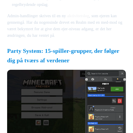
regelbrydende opslag.
Admin-handlinger skrives til en ny
aktivitetslog
, som ejeren kan
gennemgå. Har du nogensinde drevet en Realm med en med-mod og
været bekymret for at give dem ejer-niveau adgang, er det her
ændringen, du har ventet på.
Party System: 15-spiller-grupper, der følger
dig på tværs af verdener