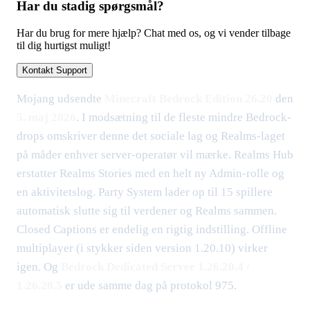
Har du stadig spørgsmål?
Har du brug for mere hjælp? Chat med os, og vi vender tilbage
til dig hurtigst muligt!
Kontakt Support
Mojang udsendte
Minecraft Bedrock Edition 26.20
den
5. maj 2026
. I modsætning til de fleste mindre Bedrock-
drops omskriver denne det sociale lag og Realms-laget
på måder enhver server-operatør vil mærke. Realms Hub
erstatter Realms Stories med en helt ny Admin-rolle og
en aktivitetslog. Party System lader op til 15 spillere
automatisk slutte sig til verdener og Realms sammen.
Closed Captions er endelig en rigtig indstilling. Offline
multiplayer (i stykker siden version 1.20.10) virker
igen. Og
Bedrock Dedicated Server 1.26.20.4 /
1.26.20.5
er ude samme dag på protokol 975.