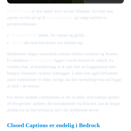
Party System
er den anden store sociale tilføjelse. En leder kan
oprette en fest på op til
15 medlemmer
og vælge mellem to
privatlivstilstande:
Kun inviteret
: lukket, for venner og guilds.
Åben
: alle med fest-koden kan tilslutte sig.
Medlemmer følger automatisk lederen mellem verdener og Realms.
En dedikeret
fest-tekstchat
ligger i social-drawer'en, adskilt fra
verdens-chat, så koordinering af et raid eller en byggesession ikke
længere forurener verdens-chatloggen. Ledere kan også forfremme
andre medlemmer til leder, nyttigt når den oprindelige host må logge
af midt i en session.
For server-hostede communities er det en stille, men kæmpe quality-
of-life-gevinst: spillere, der koordinerede via Discord, kan nu hoppe
direkte fra en fest-invitation ind i din dedikerede server.
Closed Captions er endelig i Bedrock