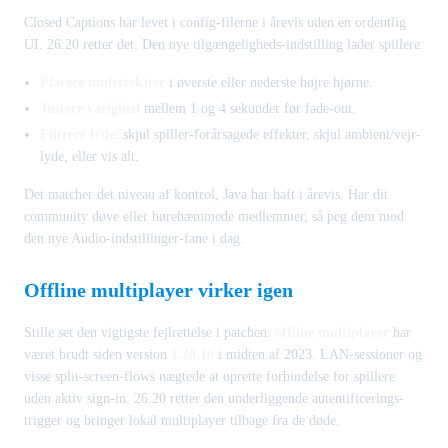
Closed Captions har levet i config-filerne i årevis uden en ordentlig
UI. 26.20 retter det. Den nye tilgængeligheds-indstilling lader spillere:
Placere undertekster
i øverste eller nederste højre hjørne.
Justere varighed
mellem 1 og 4 sekunder før fade-out.
Filtrere lyde
: skjul spiller-forårsagede effekter, skjul ambient/vejr-
lyde, eller vis alt.
Det matcher det niveau af kontrol, Java har haft i årevis. Har dit
community døve eller hørehæmmede medlemmer, så peg dem mod
den nye Audio-indstillinger-fane i dag.
Offline multiplayer virker igen
Stille set den vigtigste fejlrettelse i patchen:
offline multiplayer
har
været brudt siden version
1.20.10
i midten af 2023. LAN-sessioner og
visse split-screen-flows nægtede at oprette forbindelse for spillere
uden aktiv sign-in. 26.20 retter den underliggende autentificerings-
trigger og bringer lokal multiplayer tilbage fra de døde.