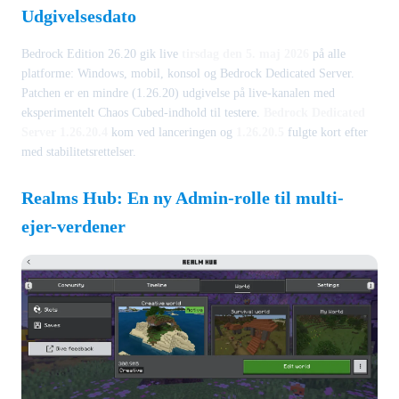
Udgivelsesdato
Bedrock Edition 26.20 gik live
tirsdag den 5. maj 2026
på alle
platforme: Windows, mobil, konsol og Bedrock Dedicated Server.
Patchen er en mindre (1.26.20) udgivelse på live-kanalen med
eksperimentelt Chaos Cubed-indhold til testere.
Bedrock Dedicated
Server 1.26.20.4
kom ved lanceringen og
1.26.20.5
fulgte kort efter
med stabilitetsrettelser.
Realms Hub: En ny Admin-rolle til multi-
ejer-verdener