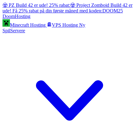
🧟 PZ Build 42 er ude! 25% rabat:
🧟 Project Zomboid Build 42 er
ude! Få 25% rabat på din første måned med koden:
DOOM25
Doom
Hosting
Minecraft Hosting
VPS Hosting
Ny
SpilServere