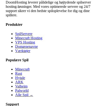
DoomHosting leverer pålidelige og højtydende spilserver
hosting-løsninger. Med vores optimerede servere og 24/7
support sikrer vi den bedste spiloplevelse for dig og dine
spillere.
Produkter
SpilServere
Minecraft Hosting
VPS Hosting
Domænenavne
Værktøjer
Populære Spil
Minecraft
Rust
Hytale
ARK
Valheim
Palworld
Alle Spil
→
Support