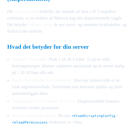
Det
Chaos Cubed
-indhold, der landede på Java i 26.2-snapshot-
cyklussen, er nu testbart på Bedrock bag den eksperimentelle toggle.
Det betyder
Sulfur Caves
, de nye svovl- og cinnober-blokfamilier, og
Sulfur Cube-mob'en.
Hvad det betyder for din server
Opdatér i lavtrafik.
Push 1.26.20.4 (eller .5) på en stille
hverdagsmorgen: klienter opdaterer automatisk og en server stadig
på 1.26.10 låser alle ude.
Audit dine Admin-forfremmelser.
Den nye Admin-rolle er en
frisk angrebsoverflade. Forfremme kun betroede spillere og hold
aktivitetsloggen åben.
Backup før Chaos Cubed aktiveres.
Eksperimentelle features
markerer verden permanent.
Re-test scripting-addons.
De nye
/
reloadScriptingConfig
-funktioner er i beta.
reloadPermissions