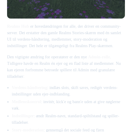
Realms Hub
er hovedændringen for alle, der driver en community-
server. Det erstatter den gamle Realms Stories-skærm med én samlet
UI til verdens-håndtering, medlemmer, story-moderation og
indstillinger. Det hele er tilgængeligt fra Realms Play-skærmen.
Den vigtigste ændring for operatører er den nye
Admin-rolle
.
Tidligere havde en Realm én ejer og en flad liste af medlemmer. Nu
kan ejeren forfremme betroede spillere til Admin med granulære
tilladelser:
Verdens-håndtering
: indlæs slots, skift saves, redigér verdens-
indstillinger uden ejer-indblanding.
Medlemskontrol
: invitér, kick'e og bann'e uden at give nøglerne
væk.
Indstillinger
: ændr Realm-navn, standard-spiltilstand og spiller-
tilladelser.
Story-moderation
: gennemgå det sociale feed og fjern