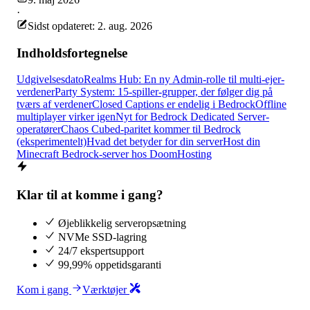
·
Sidst opdateret: 2. aug. 2026
Indholdsfortegnelse
Udgivelsesdato
Realms Hub: En ny Admin-rolle til multi-ejer-
verdener
Party System: 15-spiller-grupper, der følger dig på
tværs af verdener
Closed Captions er endelig i Bedrock
Offline
multiplayer virker igen
Nyt for Bedrock Dedicated Server-
operatører
Chaos Cubed-paritet kommer til Bedrock
(eksperimentelt)
Hvad det betyder for din server
Host din
Minecraft Bedrock-server hos DoomHosting
Klar til at komme i gang?
Øjeblikkelig serveropsætning
NVMe SSD-lagring
24/7 ekspertsupport
99,99% oppetidsgaranti
Kom i gang
Værktøjer