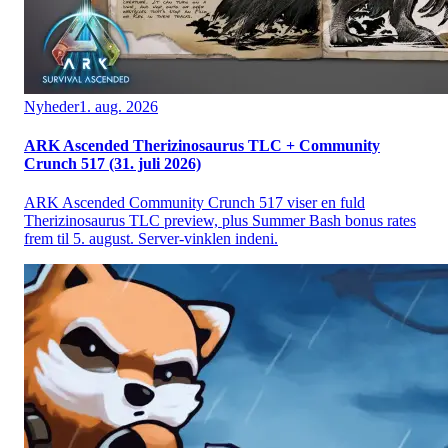
Nyheder
1. aug. 2026
ARK Ascended Therizinosaurus TLC + Community
Crunch 517 (31. juli 2026)
ARK Ascended Community Crunch 517 viser en fuld
Therizinosaurus TLC preview, plus Summer Bash bonus rates
frem til 5. august. Server-vinklen indeni.