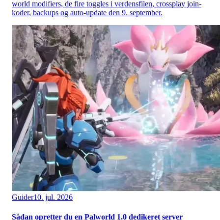
world modifiers, de fire toggles i verdensfilen, crossplay join-
koder, backups og auto-update den 9. september.
Guider
10. jul. 2026
Sådan opretter du en Palworld 1.0 dedikeret server