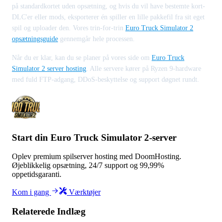
på standardkortet uden opsætning, og hvis du vil have bestemte kort-
DLC'er eller mods, eksporterer én spiller en lille pakkefil fra sit eget
spil og uploader den. Vores trin-for-trin
Euro Truck Simulator 2
opsætningsguide
gennemgår hele processen.
Når du er klar, kan du se planer på vores side om
Euro Truck
Simulator 2 server hosting
. Alle servere kører på Ryzen 9-hardware
med fuld FTP-adgang, DDoS-beskyttelse og support døgnet rundt.
Start din Euro Truck Simulator 2-server
Oplev premium spilserver hosting med DoomHosting.
Øjeblikkelig opsætning, 24/7 support og 99,99%
oppetidsgaranti.
Kom i gang
Værktøjer
Relaterede Indlæg