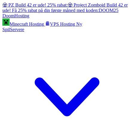
🧟 PZ Build 42 er ude! 25% rabat:
🧟 Project Zomboid Build 42 er
ude! Få 25% rabat på din første måned med koden:
DOOM25
Doom
Hosting
Minecraft Hosting
VPS Hosting
Ny
SpilServere