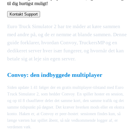
til dig hurtigst muligt!
Kontakt Support
Euro Truck Simulator 2 har tre måder at køre sammen
med andre på, og de er nemme at blande sammen. Denne
guide forklarer, hvordan Convoy, TruckersMP og en
dedikeret server hver især fungerer, og hvornår det kan
betale sig at leje sin egen server.
Convoy: den indbyggede multiplayer
Siden update 1.41 følger der en gratis multiplayer-tilstand med Euro
Truck Simulator 2, som hedder Convoy. En spiller hoster en session,
og op til 8 chauffører deler det samme kort, den samme trafik og det
samme tidspunkt på døgnet. Det kræver hverken mods eller en ekstra
konto. Haken er, at Convoy er peer-hostet: sessionen findes kun, så
længe værten har spillet åbent, så når vedkommende logger af, er
verdenen væk.