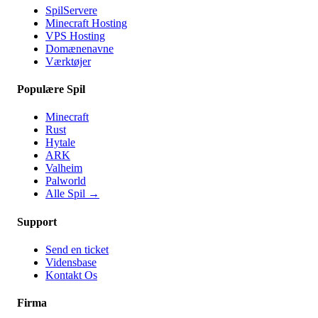
SpilServere
Minecraft Hosting
VPS Hosting
Domænenavne
Værktøjer
Populære Spil
Minecraft
Rust
Hytale
ARK
Valheim
Palworld
Alle Spil
→
Support
Send en ticket
Vidensbase
Kontakt Os
Firma