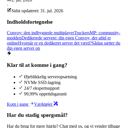
·
Sidst opdateret: 31. jul. 2026
Indholdsfortegnelse
Convoy: den indbyggede multiplayer
TruckersMP: community-
modden
Dedikerede servere: din egen Convoy, der altid er
online
Hvornår er en dedikeret server det værd?
Sådan sætter du
din egen server op
Klar til at komme i gang?
Øjeblikkelig serveropsætning
NVMe SSD-lagring
24/7 ekspertsupport
99,99% oppetidsgaranti
Kom i gang
Værktøjer
Har du stadig spørgsmål?
Har du brug for mere hjælp? Chat med os, og vi vender tilbage