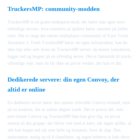
TruckersMP: community-modden
TruckersMP er en gratis tredjeparts-mod, der kører sine egne store
offentlige servere, hvor tusindvis af spillere kører sammen på fælles
ruter. Det er langt det største multiplayer-community til Euro Truck
Simulator 2. Fordi TruckersMP kører sin egen infrastruktur, kan du
ikke leje eller selv hoste en TruckersMP-server: du henter launcheren,
logger ind og hopper på en offentlig server. Det er fantastisk til travle,
offentlige veje, men du får ikke en privat verden, der kun er din.
Dedikerede servere: din egen Convoy, der
altid er online
En dedikeret server kører den samme officielle Convoy-tilstand, men
på en maskine, der er online døgnet rundt. Det er præcis dét, som
peer-hostet Convoy og TruckersMP ikke kan give dig: en privat
session til din gruppe, der bliver ved med at køre, når ingen spiller, så
alle kan hoppe ind når som helst og fortsætte, hvor de slap. Den
understøtter stadig op til 8 chauffører, og ingen behøver at lade deres