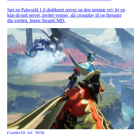
Sæt en Palworld 1.0 dedikeret server op den nemme vej: lej en
klar-til-spil server, inviter venner, slå crossplay til og finjuster
din verden. Ingen SteamCMD.
Guider
10. jul. 2026