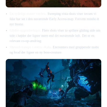
En tydeligt større verden.
Sweeping vista-shots viser terræn vi
ikke har set i den nuværende Early Access-map. Forvent mindst ét
nyt biome.
Glider-opgraderinger.
Flere shots viser to spillere gliding side om
side i højder der ligner mere end det nuværende loft. Det er en
relevant co-op-ændring.
Shroud-kampe i større skala.
Encounters med grupperede mobs
og hvad der ligner en ny boss-creature.