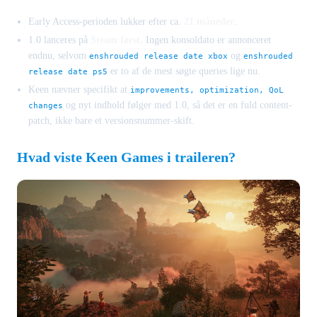
Early Access-perioden lukker efter ca.
21 måneder
.
1.0 lanceres på
Steam først
. Ingen konsoldato er annonceret
endnu, selvom
og
enshrouded release date xbox
enshrouded
er to af de mest søgte queries lige nu.
release date ps5
Keen nævner specifikt at
improvements, optimization, QoL
og nyt indhold følger med 1.0, så det er en fuld content-
changes
patch, ikke bare et versionsnummer-skift.
Hvad viste Keen Games i traileren?