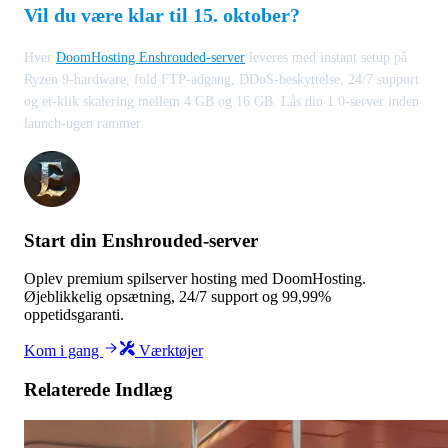
Vil du være klar til 15. oktober?
Hver
DoomHosting Enshrouded-server
leveres med instant setup på
Ryzen 9-hardware, fuld FTP-adgang, DDoS-beskyttelse, 24/7 support
og et-klik skalering mellem 4 GB og 16 GB. Lås din 1.0-server inden
launch-ugen rammer.
Start din Enshrouded-server
Oplev premium spilserver hosting med DoomHosting.
Øjeblikkelig opsætning, 24/7 support og 99,99%
oppetidsgaranti.
Kom i gang
Værktøjer
Relaterede Indlæg