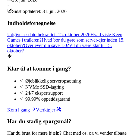
·
Sidst opdateret: 31. jul. 2026
Indholdsfortegnelse
Udgivelsesdato bekræftet: 15. oktober 2026
Hvad viste Keen
Games i traileren?
Hvad bør du gøre som server-ejer inden 15.
oktober?
Overlever din save 1.0?
Vil du være klar til 15.
oktober?
Klar til at komme i gang?
Øjeblikkelig serveropsætning
NVMe SSD-lagring
24/7 ekspertsupport
99,99% oppetidsgaranti
Kom i gang
Værktøjer
Har du stadig spørgsmål?
Har du brug for mere hjælp? Chat med os, og vi vender tilbage