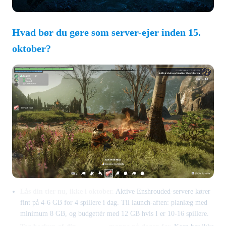
Hvad bør du gøre som server-ejer inden 15.
oktober?
Lås din tier nu, ikke i oktober.
Aktive Enshrouded-servere kører
fint på 4-6 GB for 4 spillere i dag. Til launch-aften: planlæg med
minimum 8 GB, og budgettér med 12 GB hvis I er 10-16 spillere.