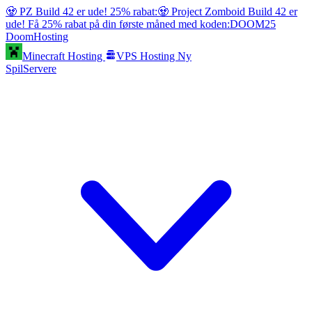
🧟 PZ Build 42 er ude! 25% rabat:
🧟 Project Zomboid Build 42 er
ude! Få 25% rabat på din første måned med koden:
DOOM25
Doom
Hosting
Minecraft Hosting
VPS Hosting
Ny
SpilServere