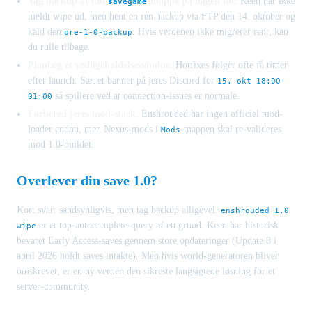
Tag backup af din
-mappe på dagen før.
Keen har ikke
savegame
meldt wipe ud, men hent en ren backup via FTP den 14. oktober og
kald den
. Hvis verdenen ikke migrerer rent, kan
pre-1-0-backup
du rulle tilbage.
Planlæg et vedligeholdelsesvindue.
Hotfixes følger ofte få timer
efter launch. Sæt et banner på jeres Discord for
15. okt 18:00-
så spillere ved at connection-issues er normale.
01:00
Forbered jeres mod-stack.
Enshrouded har ingen officiel mod-
loader endnu, men Nexus-mods i
-mappen skal re-valideres
Mods
mod 1.0-buildet.
Overlever din save 1.0?
Kort svar: sandsynligvis, men tag backup alligevel.
enshrouded 1.0
er et top-autocomplete-query af en grund. Keen har historisk
wipe
bevaret Early Access-saves gennem store opdateringer (Update 8 i
april 2026 holdt saves intakte). Men hvis world-generatoren bliver
omskrevet, er en ny verden den sikreste langsigtede løsning for et
server-community.