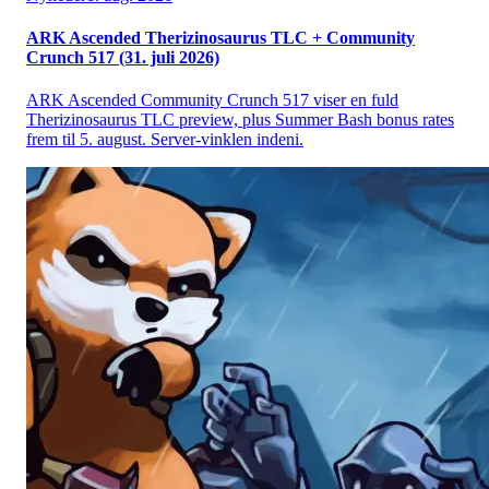
ARK Ascended Therizinosaurus TLC + Community
Crunch 517 (31. juli 2026)
ARK Ascended Community Crunch 517 viser en fuld
Therizinosaurus TLC preview, plus Summer Bash bonus rates
frem til 5. august. Server-vinklen indeni.