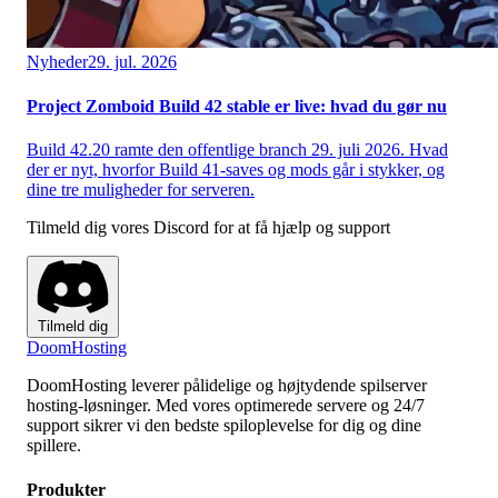
Nyheder
29. jul. 2026
Project Zomboid Build 42 stable er live: hvad du gør nu
Build 42.20 ramte den offentlige branch 29. juli 2026. Hvad
der er nyt, hvorfor Build 41-saves og mods går i stykker, og
dine tre muligheder for serveren.
Tilmeld dig vores Discord for at få hjælp og support
Tilmeld dig
Doom
Hosting
DoomHosting leverer pålidelige og højtydende spilserver
hosting-løsninger. Med vores optimerede servere og 24/7
support sikrer vi den bedste spiloplevelse for dig og dine
spillere.
Produkter