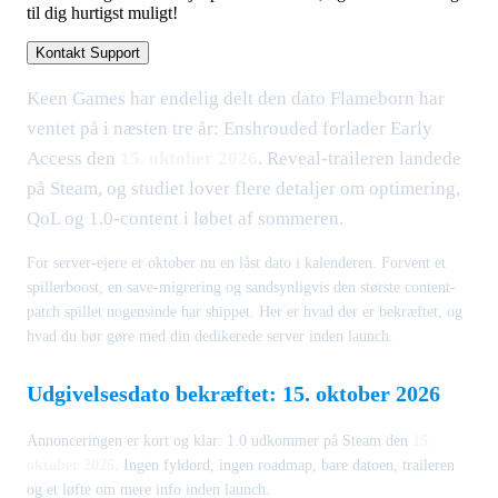
til dig hurtigst muligt!
Kontakt Support
Keen Games har endelig delt den dato Flameborn har
ventet på i næsten tre år: Enshrouded forlader Early
Access den
15. oktober 2026
. Reveal-traileren landede
på Steam, og studiet lover flere detaljer om optimering,
QoL og 1.0-content i løbet af sommeren.
For server-ejere er oktober nu en låst dato i kalenderen. Forvent et
spillerboost, en save-migrering og sandsynligvis den største content-
patch spillet nogensinde har shippet. Her er hvad der er bekræftet, og
hvad du bør gøre med din dedikerede server inden launch.
Udgivelsesdato bekræftet: 15. oktober 2026
Annonceringen er kort og klar: 1.0 udkommer på Steam den
15.
oktober 2026
. Ingen fyldord, ingen roadmap, bare datoen, traileren
og et løfte om mere info inden launch.