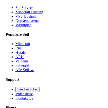
SpilServere
Minecraft Hosting
VPS Hosting
Domænenavne
Værktøjer
Populære Spil
Minecraft
Rust
Hytale
ARK
Valheim
Palworld
Alle Spil
→
Support
Send en ticket
Vidensbase
Kontakt Os
Firma