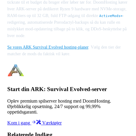
tickrate til et budget du bruger eller løber tør for. DoomHosting kører
hver ARK-server på dedikeret Ryzen 9 hardware med NVMe-storage,
RAM-tiers op til 32 GB, fuld FTP-adgang til direkte
-
ActiveMods=
redigering, automatiserede Pterodactyl-backups så du kan rulle en
mislykket mod-opdatering tilbage på to klik, og DDoS-beskyttelse på
hver node.
Se vores ARK Survival Evolved hosting-planer
. Vælg den tier der
matcher de mods du faktisk vil køre.
Start din ARK: Survival Evolved-server
Oplev premium spilserver hosting med DoomHosting.
Øjeblikkelig opsætning, 24/7 support og 99,99%
oppetidsgaranti.
Kom i gang
Værktøjer
Relaterede Indlæg