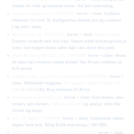
readout for vilde og tæmmede dinoer. Nul perf-omkostning.
Awesome Teleporters! (889745138)
. Server + client. Craftbare
teleporters fra level 30, konfigurerbar element-pris og cooldown.
Læg midt i listen.
Dino Storage v2: 1609138312
. Server + client.
Cluster-kritisk.
Erstatter cryopods med soul traps. Største enkelt-tickrate-gevinst på
listen: soul-trapped dinoer tæller ikke i den aktive dino-pool.
Death Recovery Mod (v1.13): 751991809
. Server + client. Henter
dit sidste lig's inventory uanset afstand. Sæt 30 min cooldown på
PvP-servere.
Castles, Keeps, and Forts: Remastered (1814953878)
. Server +
client. Middelalder-byggesæt.
Den tungeste mod på listen mht.
RAM
(+1,5-2 GB). Brug minimum 8 GB tier.
Automated Ark: 812655342
. Server + client. Auto-feeders, auto-
cookers, auto-farmers.
Tickrate-følsom
: cap antal pr. tribe eller
forvent lag-klager.
eco's RP Decor: 741203089
. Server + client. Funktionelle møbler,
tæpper, bunk beds. Billig RAM-omkostning (~300 MB).
ARK Additions: The Collection! (1522327484)
. Server + client.