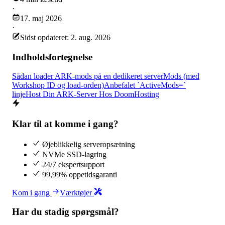
·
17. maj 2026
·
Sidst opdateret: 2. aug. 2026
Indholdsfortegnelse
Sådan loader ARK-mods på en dedikeret server
Mods (med
Workshop ID og load-orden)
Anbefalet `ActiveMods=`
linje
Host Din ARK-Server Hos DoomHosting
Klar til at komme i gang?
Øjeblikkelig serveropsætning
NVMe SSD-lagring
24/7 ekspertsupport
99,99% oppetidsgaranti
Kom i gang
Værktøjer
Har du stadig spørgsmål?