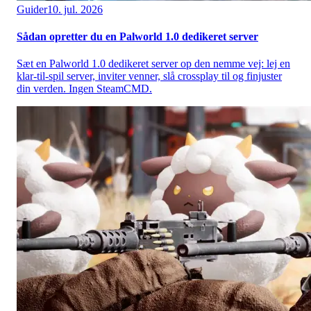
Guider
10. jul. 2026
Sådan opretter du en Palworld 1.0 dedikeret server
Sæt en Palworld 1.0 dedikeret server op den nemme vej: lej en
klar-til-spil server, inviter venner, slå crossplay til og finjuster
din verden. Ingen SteamCMD.