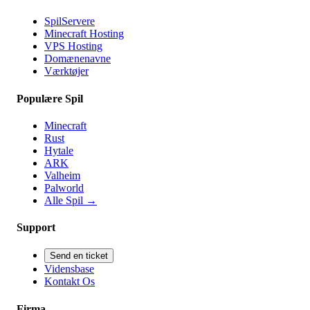
SpilServere
Minecraft Hosting
VPS Hosting
Domænenavne
Værktøjer
Populære Spil
Minecraft
Rust
Hytale
ARK
Valheim
Palworld
Alle Spil
→
Support
Send en ticket
Vidensbase
Kontakt Os
Firma