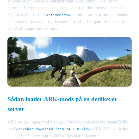
en load-orden, der ikke knækker vanilla-strukturer. Hver entry
herunder har et
server-side / client-side
-tag, det præcise
Workshop
ID
, du skal indsætte i
, en note om hvor mod'en loader
ActiveMods=
på en dedikeret server, og den ene perf- eller kompatibilitetsdetalje,
der altid fanger host-admins.
Sådan loader ARK-mods på en dedikeret
server
ARK bruger ingen mod manager. Mods downloades via SteamCMD
med
(ARK ASE workshop
workshop_download_item 346110 <id>
app-id, ikke server-app 376030). Resultatet havner i