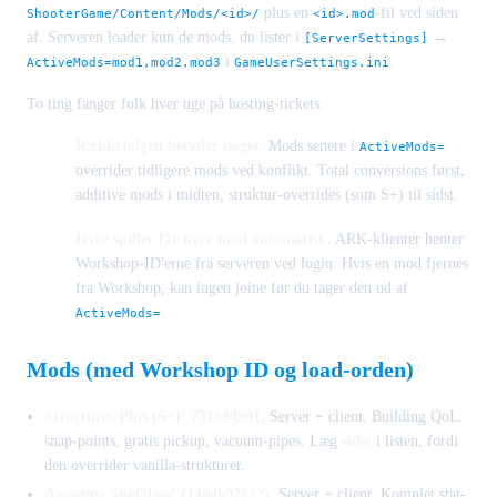
plus en
-fil ved siden
ShooterGame/Content/Mods/<id>/
<id>.mod
af. Serveren loader kun de mods, du lister i
→
[ServerSettings]
i
.
ActiveMods=mod1,mod2,mod3
GameUserSettings.ini
To ting fanger folk hver uge på hosting-tickets:
Rækkefølgen betyder noget.
Mods senere i
ActiveMods=
overrider tidligere mods ved konflikt. Total conversions først,
additive mods i midten, struktur-overrides (som S+) til sidst.
Hver spiller får hver mod automatisk.
ARK-klienter henter
Workshop-ID'erne fra serveren ved login. Hvis en mod fjernes
fra Workshop, kan ingen joine før du tager den ud af
.
ActiveMods=
Mods (med Workshop ID og load-orden)
Structures Plus (S+): 731604991
. Server + client. Building QoL:
snap-points, gratis pickup, vacuum-pipes. Læg
sidst
i listen, fordi
den overrider vanilla-strukturer.
Awesome SpyGlass! (1404697612)
. Server + client. Komplet stat-