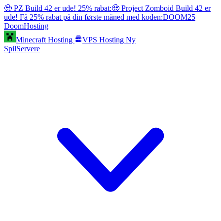
🧟 PZ Build 42 er ude! 25% rabat:
🧟 Project Zomboid Build 42 er
ude! Få 25% rabat på din første måned med koden:
DOOM25
Doom
Hosting
Minecraft Hosting
VPS Hosting
Ny
SpilServere