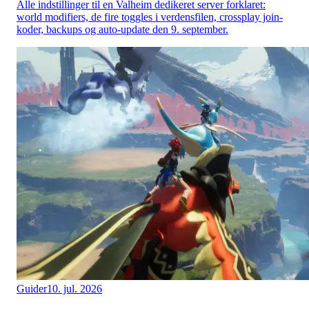
Alle indstillinger til en Valheim dedikeret server forklaret:
world modifiers, de fire toggles i verdensfilen, crossplay join-
koder, backups og auto-update den 9. september.
Guider
10. jul. 2026