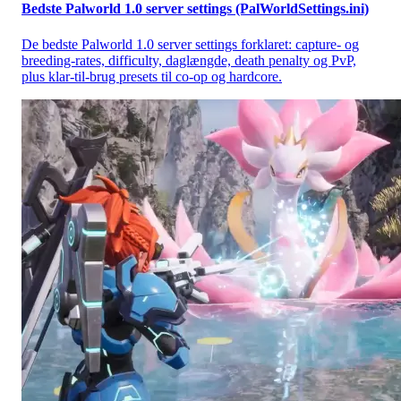
Bedste Palworld 1.0 server settings (PalWorldSettings.ini)
De bedste Palworld 1.0 server settings forklaret: capture- og
breeding-rates, difficulty, daglængde, death penalty og PvP,
plus klar-til-brug presets til co-op og hardcore.