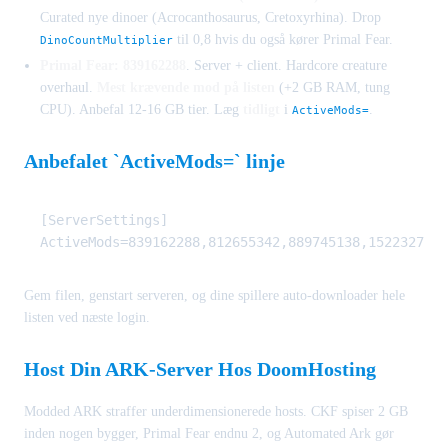
Curated nye dinoer (Acrocanthosaurus, Cretoxyrhina). Drop
til 0,8 hvis du også kører Primal Fear.
DinoCountMultiplier
Primal Fear: 839162288
. Server + client. Hardcore creature
overhaul.
Mest krævende mod på listen
(+2 GB RAM, tung
CPU). Anbefal 12-16 GB tier. Læg
tidligt
i
.
ActiveMods=
Anbefalet `ActiveMods=` linje
[ServerSettings]

Gem filen, genstart serveren, og dine spillere auto-downloader hele
listen ved næste login.
Host Din ARK-Server Hos DoomHosting
Modded ARK straffer underdimensionerede hosts. CKF spiser 2 GB
inden nogen bygger, Primal Fear endnu 2, og Automated Ark gør