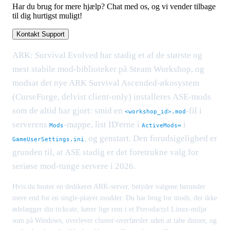
Har du brug for mere hjælp? Chat med os, og vi vender tilbage
til dig hurtigst muligt!
Kontakt Support
ARK: Survival Evolved har stadig et af de største og
mest stabile mod-biblioteker på Steam Workshop, og
modsat det nye ARK Survival Ascended-økosystem
(CurseForge, delvist client-only) installeres ASE-mods
som de altid har gjort: smid en
-fil i
<workshop_id>.mod
serverens
-mappe, list ID'erne i
i
Mods
ActiveMods=
, og genstart. Den forudsigelighed er
GameUserSettings.ini
grunden til, at ASE stadig er det foretrukne valg for
seriøse mod-tunge servere i 2026.
Hvis du hoster en dedikeret ARK-server, betyder valgene herunder
mere end for en single-player modder. Du har brug for mods, der ikke
ødelægger din tickrate, kører lige rent i et Pterodactyl Linux-miljø
som på Windows, overlever cluster-overførsler uden at tabe dinoer, og