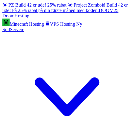
🧟 PZ Build 42 er ude! 25% rabat:
🧟 Project Zomboid Build 42 er
ude! Få 25% rabat på din første måned med koden:
DOOM25
Doom
Hosting
Minecraft Hosting
VPS Hosting
Ny
SpilServere