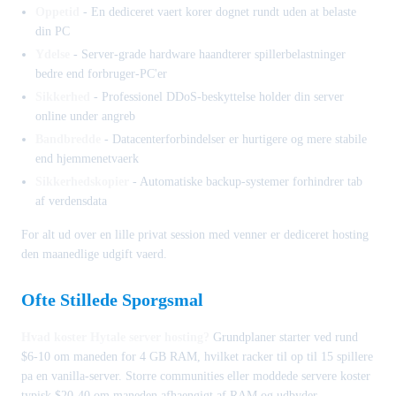
Oppetid
- En dediceret vaert korer dognet rundt uden at belaste
din PC
Ydelse
- Server-grade hardware haandterer spillerbelastninger
bedre end forbruger-PC'er
Sikkerhed
- Professionel DDoS-beskyttelse holder din server
online under angreb
Bandbredde
- Datacenterforbindelser er hurtigere og mere stabile
end hjemmenetvaerk
Sikkerhedskopier
- Automatiske backup-systemer forhindrer tab
af verdensdata
For alt ud over en lille privat session med venner er dediceret hosting
den maanedlige udgift vaerd.
Ofte Stillede Sporgsmal
Hvad koster Hytale server hosting?
Grundplaner starter ved rund
$6-10 om maneden for 4 GB RAM, hvilket racker til op til 15 spillere
pa en vanilla-server. Storre communities eller moddede servere koster
typisk $20-40 om maneden afhaengigt af RAM og udbyder.