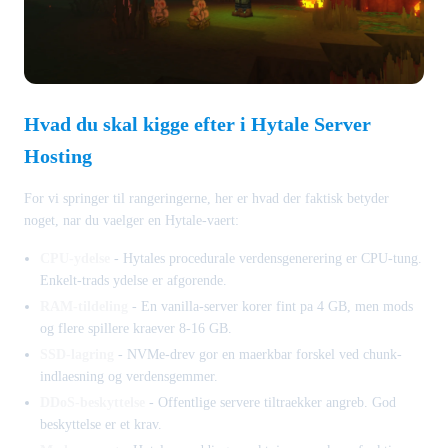
Hvad du skal kigge efter i Hytale Server
Hosting
For vi springer til rangeringerne, her er hvad der faktisk betyder
noget, nar du vaelger en Hytale-vaert:
CPU-ydelse
- Hytales procedurale verdensgenerering er CPU-tung.
Enkelt-trads ydelse er afgorende.
RAM-tildeling
- En vanilla-server korer fint pa 4 GB, men mods
og flere spillere kraever 8-16 GB.
SSD-lagring
- NVMe-drev gor en maerkbar forskel ved chunk-
indlaesning og verdensgemmer.
DDoS-beskyttelse
- Offentlige servere tiltraekker angreb. God
beskyttelse er et krav.