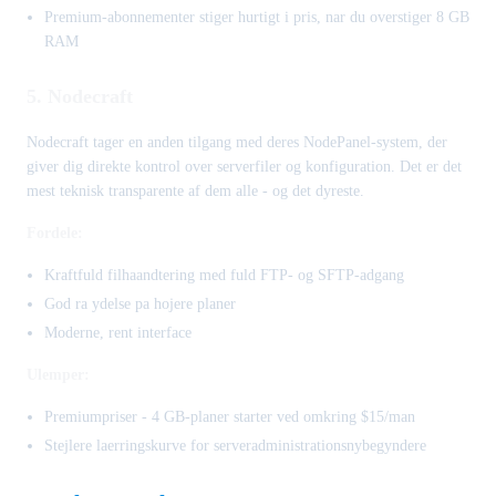
Premium-abonnementer stiger hurtigt i pris, nar du overstiger 8 GB
RAM
5. Nodecraft
Nodecraft tager en anden tilgang med deres NodePanel-system, der
giver dig direkte kontrol over serverfiler og konfiguration. Det er det
mest teknisk transparente af dem alle - og det dyreste.
Fordele:
Kraftfuld filhaandtering med fuld FTP- og SFTP-adgang
God ra ydelse pa hojere planer
Moderne, rent interface
Ulemper:
Premiumpriser - 4 GB-planer starter ved omkring $15/man
Stejlere laerringskurve for serveradministrationsnybegyndere