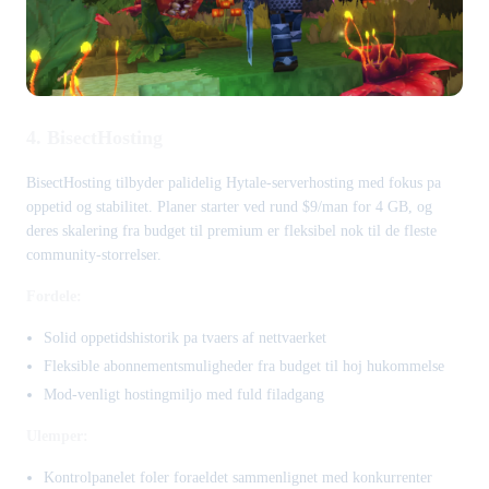
4. BisectHosting
BisectHosting tilbyder palidelig Hytale-serverhosting med fokus pa
oppetid og stabilitet. Planer starter ved rund $9/man for 4 GB, og
deres skalering fra budget til premium er fleksibel nok til de fleste
community-storrelser.
Fordele:
Solid oppetidshistorik pa tvaers af nettvaerket
Fleksible abonnementsmuligheder fra budget til hoj hukommelse
Mod-venligt hostingmiljo med fuld filadgang
Ulemper:
Kontrolpanelet foler foraeldet sammenlignet med konkurrenter