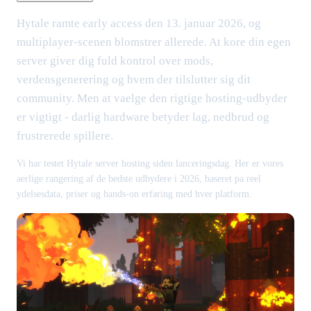
Hytale ramte early access den 13. januar 2026, og
multiplayer-scenen blomstrer allerede. At kore din egen
server giver dig fuld kontrol over mods,
verdensgenerering og hvem der tilslutter sig dit
community. Men at vaelge den rigtige hosting-udbyder
er vigtigt - darlig hardware betyder lag, nedbrud og
frustrerede spillere.
Vi har testet Hytale server hosting siden lanceringsdag. Her er vores
aerlige rangering af de bedste udbydere i 2026, baseret pa reel
ydelsesdata, priser og hands-on erfaring med hver platform.