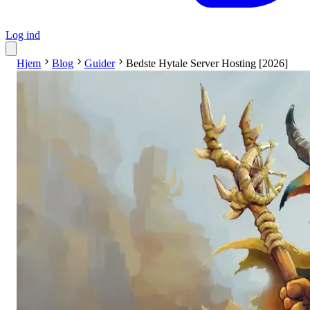
Log ind
Hjem
Blog
Guider
Bedste Hytale Server Hosting [2026]