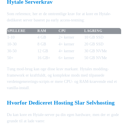
Hytale Serverkrav
Som reference, her er de omtrentlige krav for at kore en Hytale-
dedikeret server baseret pa early access-testning:
SPILLERE
RAM
CPU
LAGRING
1-10
4 GB
2+ kerner
10 GB SSD
10-30
8 GB
4+ kerner
20 GB SSD
30-50
12 GB
4+ kerner
30 GB NVMe
50+
16 GB+
6+ kerner
50 GB NVMe
Tung mod-brug kan oge disse krav markant. Hytales modding-
framework er kraftfuldt, og komplekse mods med tilpassede
verdensgenererings-scripts er mere CPU- og RAM-kraevende end et
vanilla-install.
Hvorfor Dediceret Hosting Slar Selvhosting
Du kan kore en Hytale-server pa din egen hardware, men der er gode
grunde til at lade vaere: