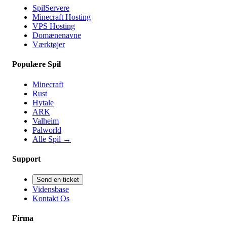
SpilServere
Minecraft Hosting
VPS Hosting
Domænenavne
Værktøjer
Populære Spil
Minecraft
Rust
Hytale
ARK
Valheim
Palworld
Alle Spil
→
Support
Send en ticket
Vidensbase
Kontakt Os
Firma