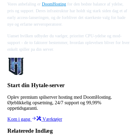
Vores anbefaling er
DoomHosting
for den bedste balance af ydelse,
pris og support. Deres infrastruktur har holdt sig stark siden dag et af
early access-lanseringen, og de forbliver det staerkeste valg for bade
nye og erfarne serveroperatorer.
Uanset hvilken udbyder du vaelger, prioriter CPU-ydelse og mod-
support - de to faktorer bestemmer, hvordan oplevelsen bliver for hver
enkelt spiller pa din server.
Start din Hytale-server
Oplev premium spilserver hosting med DoomHosting.
Øjeblikkelig opsætning, 24/7 support og 99,99%
oppetidsgaranti.
Kom i gang
Værktøjer
Relaterede Indlæg