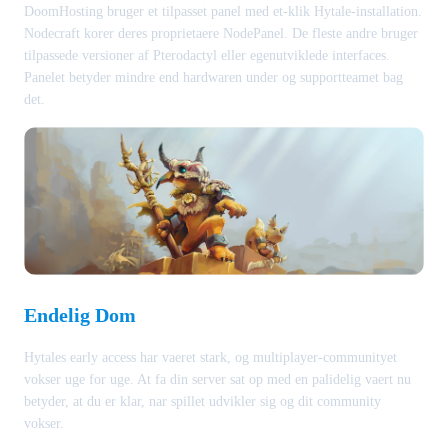
DoomHosting bruger et tilpasset panel med et-klik Hytale-installation.
Nodecraft korer deres proprietaere NodePanel. De fleste andre bruger
tilpassede versioner af Pterodactyl eller egenutviklede interfaces.
Panelet betyder mindre end hardwaren under og supportteamet bag
det.
Endelig Dom
Hytales early access har vaeret stark, og multiplayer-communityet
vokser uge for uge. At fa din server sat op med en palidelig vaert nu
betyder, at du er klar, nar spillet udvikler sig og dit community
vokser.