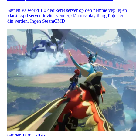
Sæt en Palworld 1.0 dedikeret server op den nemme vej: lej en
klar-til-spil server, inviter venner, slå crossplay til og finjuster
din verden. Ingen SteamCMD.
Guider
10. jul. 2026