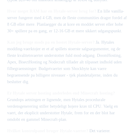
Hvor meget RAM har en Hytale-server brug for?
En lille vanilla-
server fungerer med 4 GB, men de fleste communities drager fordel af
8 GB eller mere. Planlaegger du at kore en moddet server eller hobe
30+ spillere pa en gang, er 12-16 GB et mere sikkert udgangspunkt.
Kan jeg bruge mods pa en hostet Hytale-server?
Ja. Hytales
modding-vaerktojer er et af spillets stoerste salgsargumenter, og de
fleste kvalitetsvaerter understotter fuld mod-adgang. DoomHosting,
Apex, BisectHosting og Nodecraft tillader alt tilpasset indhold uden
filbegraensninger. Budgetvaerter som Shockbyte kan vaere
begraensende pa billigere niveauer - tjek plandetaljerne, inden du
beslutter dig.
Er Hytale server hosting anderledes end Minecraft hosting?
Grundops aetningen er lignende, men Hytales procedurale
verdensgenerering stiller betydeligt hojere krav til CPU. Vaelg en
vaert, der eksplicit understotter Hytale, frem for en der blot har
omdobt en gammel Minecraft-plan.
Hvilket kontrolpanel bruger Hytale-vaerter?
Det varierer.