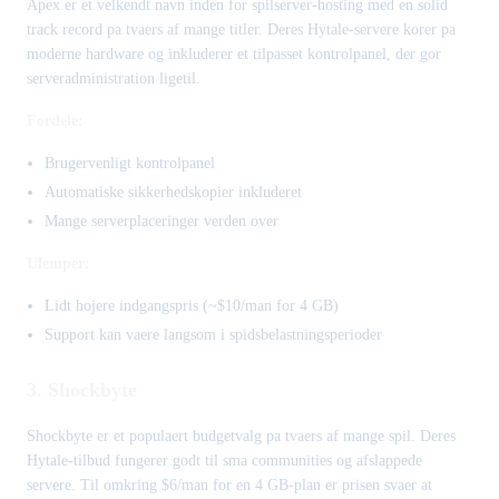
Apex er et velkendt navn inden for spilserver-hosting med en solid
track record pa tvaers af mange titler. Deres Hytale-servere korer pa
moderne hardware og inkluderer et tilpasset kontrolpanel, der gor
serveradministration ligetil.
Fordele:
Brugervenligt kontrolpanel
Automatiske sikkerhedskopier inkluderet
Mange serverplaceringer verden over
Ulemper:
Lidt hojere indgangspris (~$10/man for 4 GB)
Support kan vaere langsom i spidsbelastningsperioder
3. Shockbyte
Shockbyte er et populaert budgetvalg pa tvaers af mange spil. Deres
Hytale-tilbud fungerer godt til sma communities og afslappede
servere. Til omkring $6/man for en 4 GB-plan er prisen svaer at