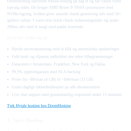
DoomHosting lancerede Hytale-hosting pa dag et og har vaeret vores
topvalg siden. De bruger AMD Ryzen 9 7950X-processorer med
NVMe-lagring, hvilket giver smooth chunk-generering selv med 50+
spillere online. I vores tests holdt chunk-indlaesningstider sig under
200ms selv med et tungt mod-pakke koerende.
Hvad der skiller sig ud:
Hytale-serveropsaetning med et klik og automatiske opdateringer
Fuld mod- og tilpasset indholdsst otte uden filbegraensninger
Datacentre i Amsterdam, Frankfurt, New York og Dallas
99,9% oppetidsgaranti med SLA-backing
Priser fra ~$8/man (4 GB) til ~$40/man (32 GB)
Gratis daglige sikkerhedskopier pa alle abonnementer
Live chat support med gennemsnitlig responstid under 15 minutter
Tjek Hytale hosting hos DoomHosting
2. Apex Hosting