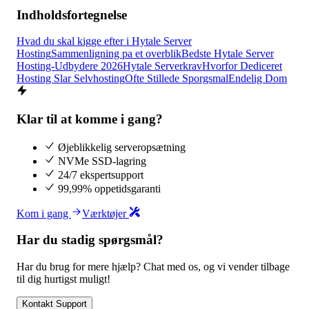
Indholdsfortegnelse
Hvad du skal kigge efter i Hytale Server
Hosting
Sammenligning pa et overblik
Bedste Hytale Server
Hosting-Udbydere 2026
Hytale Serverkrav
Hvorfor Dediceret
Hosting Slar Selvhosting
Ofte Stillede Sporgsmal
Endelig Dom
Klar til at komme i gang?
Øjeblikkelig serveropsætning
NVMe SSD-lagring
24/7 ekspertsupport
99,99% oppetidsgaranti
Kom i gang
Værktøjer
Har du stadig spørgsmål?
Har du brug for mere hjælp? Chat med os, og vi vender tilbage
til dig hurtigst muligt!
Kontakt Support