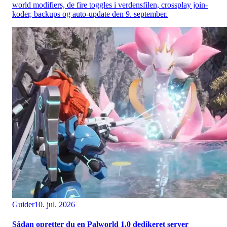
world modifiers, de fire toggles i verdensfilen, crossplay join-
koder, backups og auto-update den 9. september.
Guider
10. jul. 2026
Sådan opretter du en Palworld 1.0 dedikeret server