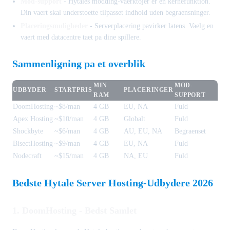
Mod-support
- Hytales modding-vaerktojer er en kernefunktion.
Din vaert skal understoette tilpasset indhold uden begraensninger.
Placeringsmuligheder
- Serverplacering pavirker latens. Vaelg en
vaert med datacentre taet pa dine spillere.
Sammenligning pa et overblik
MIN
MOD-
UDBYDER
STARTPRIS
PLACERINGER
RAM
SUPPORT
DoomHosting
~$8/man
4 GB
EU, NA
Fuld
Apex Hosting
~$10/man
4 GB
Globalt
Fuld
Shockbyte
~$6/man
4 GB
AU, EU, NA
Begraenset
BisectHosting
~$9/man
4 GB
EU, NA
Fuld
Nodecraft
~$15/man
4 GB
NA, EU
Fuld
Bedste Hytale Server Hosting-Udbydere 2026
1. DoomHosting - Bedst Samlet