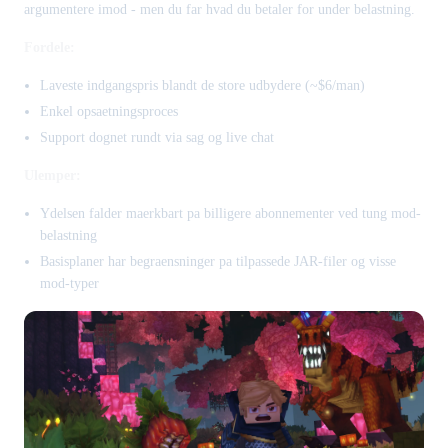
argumentere imod - men du far hvad du betaler for under belastning.
Fordele:
Laveste indgangspris blandt de store udbydere (~$6/man)
Enkel opsaetningsproces
Support dognet rundt via sag og live chat
Ulemper:
Ydelsen falder maerkbart pa billigere abonnementer ved tung mod-
belastning
Basisplaner har begraensninger pa tilpassede JAR-filer og visse
mod-typer