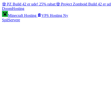
🧟 PZ Build 42 er ude! 25% rabat:
🧟 Project Zomboid Build 42 er ud
Doom
Hosting
Minecraft Hosting
VPS Hosting
Ny
SpilServere