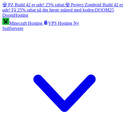
🧟 PZ Build 42 er ude! 25% rabat:
🧟 Project Zomboid Build 42 er
ude! Få 25% rabat på din første måned med koden:
DOOM25
Doom
Hosting
Minecraft Hosting
VPS Hosting
Ny
SpilServere