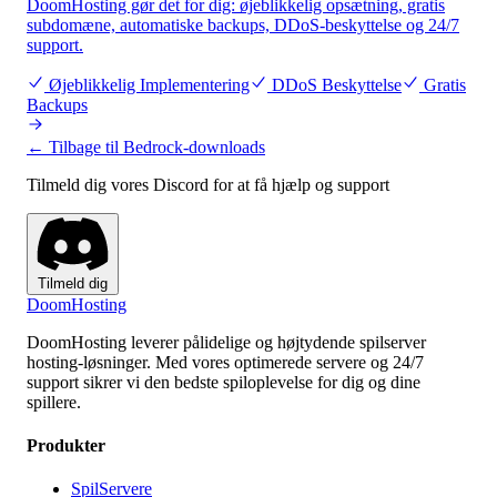
DoomHosting gør det for dig: øjeblikkelig opsætning, gratis
subdomæne, automatiske backups, DDoS-beskyttelse og 24/7
support.
Øjeblikkelig Implementering
DDoS Beskyttelse
Gratis
Backups
← Tilbage til Bedrock-downloads
Tilmeld dig vores Discord for at få hjælp og support
Tilmeld dig
Doom
Hosting
DoomHosting leverer pålidelige og højtydende spilserver
hosting-løsninger. Med vores optimerede servere og 24/7
support sikrer vi den bedste spiloplevelse for dig og dine
spillere.
Produkter
SpilServere