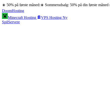
☀️ 50% på første måned:
☀️ Sommerudsalg: 50% på din første måned
Doom
Hosting
Minecraft Hosting
VPS Hosting
Ny
SpilServere